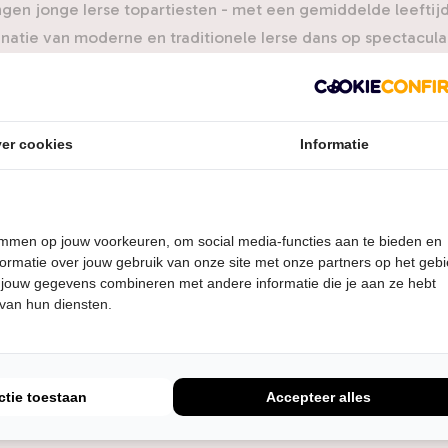
ngen jonge Ierse topartiesten - met een gemiddelde leeftijd
natie van moderne en traditionele Ierse dans op spectacula
Weergaloos.
nationaal erkend als één van de populairste Ierse dansshows 
ls publiek wereldwijd. In de afgelopen 25 jaar hebben al mee
er cookies
Informatie
telling bezocht.
temmen op jouw voorkeuren, om social media-functies aan te bieden en
hm of the Dance in 1998 (oorspronkelijk opgezet voor een t
ormatie over jouw gebruik van onze site met onze partners op het geb
 jouw gegevens combineren met andere informatie die je aan ze hebt
rt de show jaar in jaar uit in verschillende werelddelen. De
 van hun diensten.
voortdurende drang naar perfectie van de regisseur/produce
 de show fris en interessant te houden, zodat regelmatig 
 spannende elementen ontdekken.
ctie toestaan
Accepteer alles