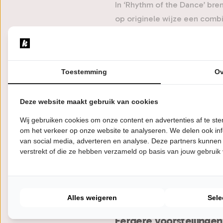
In ‘Rhythm of the Dance’ bre
op originele wijze een combi
het voetlicht! Meeslepend. 
Rhythm of the Dance is inter
oogst lof van zowel critici a
Toestemming
Ov
mensen in 50 landen de voors
Deze website maakt gebruik van cookies
Oorsprong van de Show
Wij gebruiken cookies om onze content en advertenties af te s
Sinds de oprichting van Rhyt
om het verkeer op onze website te analyseren. We delen ook inf
van social media, adverteren en analyse. Deze partners kunnen
door de Verenigde Staten) tou
verstrekt of die ze hebben verzameld op basis van jouw gebruik
zich ontwikkelen dankzij de 
choreograaf en componist om
bezoekers altijd nieuwe en
Alles weigeren
Sele
Eerdere voorstellingen