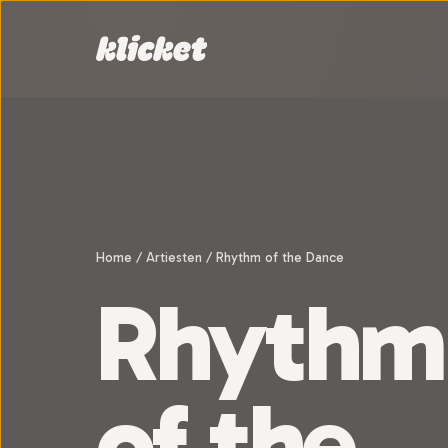
Sla navigatie over
Home
/
Artiesten
/
Rhythm of the Dance
Rhythm
of the