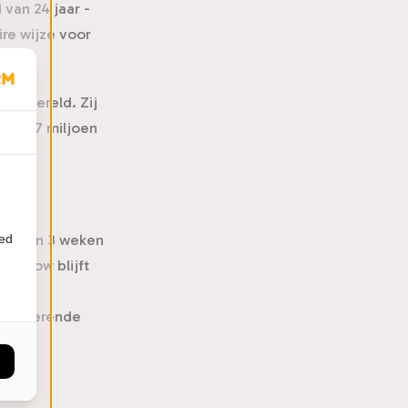
 van 24 jaar -
ire wijze voor
ter wereld. Zij
r dan 7 miljoen
our van 3 weken
ied
ze show blijft
nt,
terugkerende