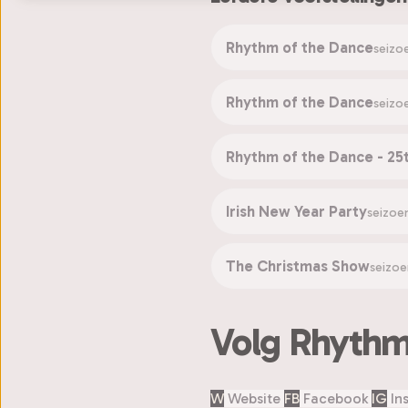
Rhythm of the Dance
seizo
Rhythm of the Dance
seizo
Rhythm of the Dance - 25
Irish New Year Party
seizoe
The Christmas Show
seizoe
Volg Rhythm
W
Website
FB
Facebook
IG
In