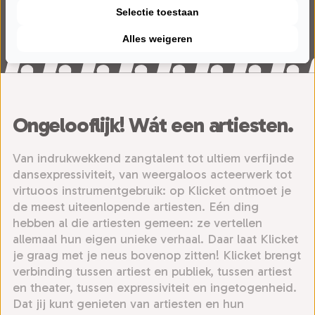
JEUGD
POPULAIRE MUZIEK
Rock4
Simply Tina
26 voorstellingen
12 voorstellingen
Dance
25 voorstellingen
Selectie toestaan
POPULAIRE MUZIEK
POPULAIRE MUZIEK
Steven Kazàn
Syb van der
5 voorstellingen
POPULAIRE MUZIEK
POPULAIRE MUZIEK
Take it to the
The Chicago
14 voorstellingen
8 voorstellingen
Ploeg
22 voorstellingen
Alles weigeren
POPULAIRE MUZIEK
POPULAIRE MUZIEK
The Dubliners
The Dutch Bryan
45 voorstellingen
limit
Funk
WERELDMUZIEK
POPULAIRE MUZIEK
The Johnny Cash
The Kilkennys
Experience
Adams
11 voorstellingen
POPULAIRE MUZIEK
POPULAIRE MUZIEK
The Lasses
The Wieners
Experience
9 voorstellingen
2 voorstellingen
POPULAIRE MUZIEK
CABARET
Treasure
Ultimate Eagles
26 voorstellingen
23 voorstellingen
13 voorstellingen
Waylon
Wouter Monden
21 voorstellingen
31 voorstellingen
9 voorstellingen
9 voorstellingen
2 voorstellingen
Ongelooflijk! Wát een artiesten.
15 voorstellingen
15 voorstellingen
Van indrukwekkend zangtalent tot ultiem verfijnde
dansexpressiviteit, van weergaloos acteerwerk tot
virtuoos instrumentgebruik: op Klicket ontmoet je
de meest uiteenlopende artiesten. Eén ding
hebben al die artiesten gemeen: ze vertellen
allemaal hun eigen unieke verhaal. Daar laat Klicket
je graag met je neus bovenop zitten! Klicket brengt
verbinding tussen artiest en publiek, tussen artiest
en theater, tussen expressiviteit en ingetogenheid.
Dat jij kunt genieten van artiesten en hun