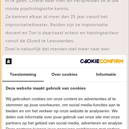
in te gaan. Overal waar men wil verspreiden ze al die
mooie psychologische kennis.
Ze kennen elkaar al meer dan 25 jaar vanuit het
improvisatietheater. Beiden zijn ze improvisatie
docent en Ton is daarnaast acteur en trainingsacteur
vanuit de Gloed te Leeuwarden.
Doel is natuurlijk dat mensen niet meer naar een
relatietherapeut of psycholoog hoeven en na een
avondje lachen de terminale serieusheid aan de dijk
zetten.
Toestemming
Over cookies
Informatie
Eigenlijk spelen ze al de drie theatercolleges op vraag
Deze website maakt gebruik van cookies
of boeking.
‘Liefde en andere ongemakken’ natuurlijk over het wel
Wij gebruiken cookies om onze content en advertenties af te
en wee in relatieland.
stemmen op jouw voorkeuren, om social media-functies aan te
bieden en om het verkeer op onze website te analyseren. We
‘Aan tafel met je schoonmoeder’ over aanspreken als
delen ook informatie over jouw gebruik van onze site met onze
het moeilijk wordt.
partners op het gebied van social media, adverteren en analyse.
Deze partners kunnen jouw gegevens combineren met andere