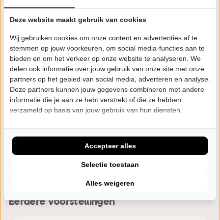
daarin naar de oorzaken van al hun leed, trauma’s,
Deze website maakt gebruik van cookies
tegenslagen en tekortkomingen. Naar wie kunnen de
mannen, nu ze de dertig gepasseerd zijn, nog met een
Wij gebruiken cookies om onze content en advertenties af te
beschuldigend vingertje wijzen? Hun ouders? De rest
stemmen op jouw voorkeuren, om social media-functies aan te
bieden en om het verkeer op onze website te analyseren. We
van de wereld? Of toch vooral elkaar? ‘JUK’ wordt
delen ook informatie over jouw gebruik van onze site met onze
weer muzikaal, slim, kwetsbaar en bovenal
partners op het gebied van social media, adverteren en analyse.
supergrappig zapcabaret vol scherpe dialogen,
Deze partners kunnen jouw gegevens combineren met andere
informatie die je aan ze hebt verstrekt of die ze hebben
waarbij het drietal als vanouds een geraffineerd
verzameld op basis van jouw gebruik van hun diensten.
partijtje met ironie speelt. De lach blijft gegarandeerd
nog uren op je gezicht staan, want ja, ja: “Jeroens Clan
mag een sensatie worden genoemd.” (De Telegraaf).
Accepteer alles
Selectie toestaan
regie: Martijn Bouwman
Alles weigeren
Eerdere voorstellingen