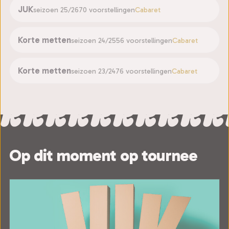
JUK
seizoen 25/26
70 voorstellingen
Cabaret
Korte metten
seizoen 24/25
56 voorstellingen
Cabaret
Korte metten
seizoen 23/24
76 voorstellingen
Cabaret
Op dit moment op tournee