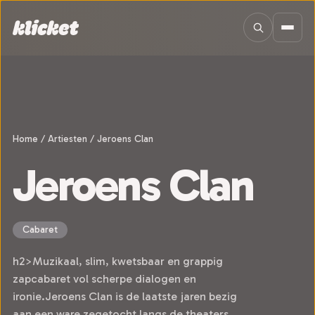
Sla navigatie over
Home
/
Artiesten
/
Jeroens Clan
Jeroens Clan
Cabaret
h2>Muzikaal, slim, kwetsbaar en grappig
zapcabaret vol scherpe dialogen en
ironie.Jeroens Clan is de laatste jaren bezig
aan een ware zegetocht langs de theaters.