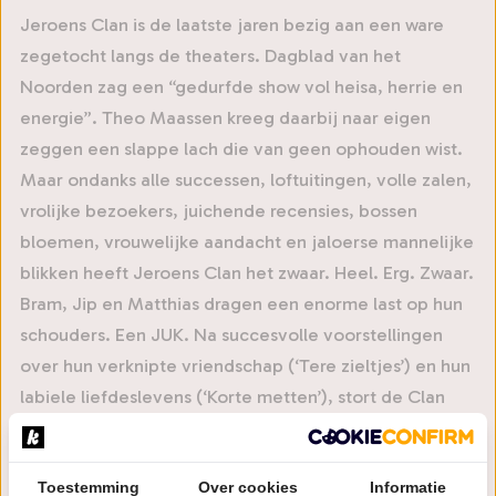
Jeroens Clan is de laatste jaren bezig aan een ware
zegetocht langs de theaters. Dagblad van het
Noorden zag een “gedurfde show vol heisa, herrie en
energie”. Theo Maassen kreeg daarbij naar eigen
zeggen een slappe lach die van geen ophouden wist.
Maar ondanks alle successen, loftuitingen, volle zalen,
vrolijke bezoekers, juichende recensies, bossen
bloemen, vrouwelijke aandacht en jaloerse mannelijke
blikken heeft Jeroens Clan het zwaar. Heel. Erg. Zwaar.
Bram, Jip en Matthias dragen een enorme last op hun
schouders. Een JUK. Na succesvolle voorstellingen
over hun verknipte vriendschap (‘Tere zieltjes’) en hun
labiele liefdeslevens (‘Korte metten’), stort de Clan
zich in ‘JUK’ op alles waar we onder gebukt gaan.
Bram Kroon, Matthias Tuns en Jip de Poorter zoeken
Toestemming
Over cookies
Informatie