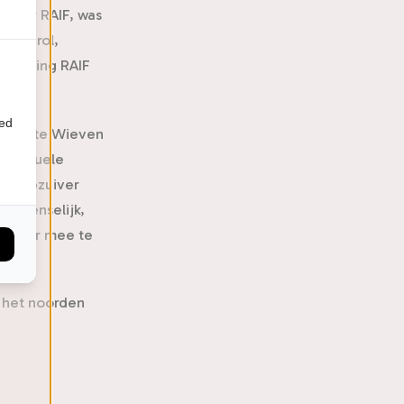
s voor RAIF, was
y, Oerol,
rstelling RAIF
ied
he Witte Wieven
ok actuele
r loepzuiver
h, menselijk,
et haar mee te
n het noorden