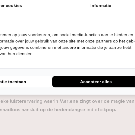
 -en vijfsterren albumrecensies ontving ze de streektaalprij
er cookies
Informatie
ues Elektrisch clubtour, speelde op festivals als Grasnapolsk
ag en ging op landelijke theatertournee met haar muziekvoo
temmen op jouw voorkeuren, om social media-functies aan te bieden en
ormatie over jouw gebruik van onze site met onze partners op het geb
 ontwikkelt tot een ware verhalenverteller. Van de mythisc
 jouw gegevens combineren met andere informatie die je aan ze hebt
rmijdelijke vergankelijkheid der dingen in Zolaank. Maar o
 van hun diensten.
d van erfgoed en natuur komen aan bod in haar werk. Iede
n als de tranentrekkende slotscène van een film. Melancholisc
ngse grond geaard, reikt ze je de hand en vraagt ze je om m
ctie toestaan
Accepteer alles
tion.
eke luisterervaring waarin Marlene zingt over de magie va
 naadloos aansluit op de hedendaagse indiefolkpop.