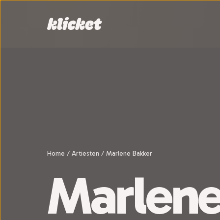
Sla navigatie over
Home
/
Artiesten
/
Marlene Bakker
Marlen