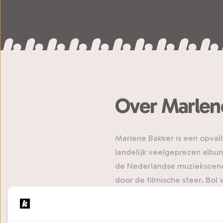
Over Marlen
Marlene Bakker is een opvall
landelijk veelgeprezen albu
de Nederlandse muziekscene w
door de filmische sfeer. Bo
Nadat Marlene haar Groningst
toe wat mij betreft het beste