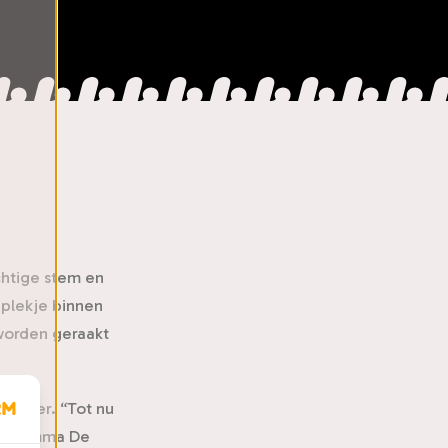
chtige stem en
 plekje binnen
 worden geraakt
 speer. “Tot nu
 programma De