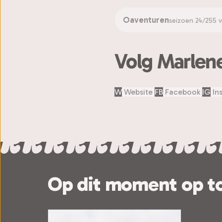
Oaventuren
seizoen 24/25
5 
Volg Marlen
W
Website
FB
Facebook
IG
In
Op dit moment op t