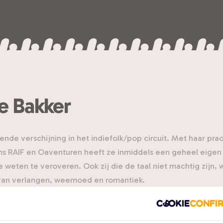
e Bakker
ende verschijning in het indiefolk/pop circuit. Met haar pra
ms RAIF en Oaventuren heeft ze inmiddels een geheel eigen
eten te veroveren. Ook zij die de taal niet machtig zijn,
l van verlangen, weemoed en romantiek.
alige debuutalbum RAIF uitbracht ging haar carrière als een
 album van het jaar”, zei Frits Spits op NPO Radio 1 in zijn