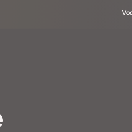
Voo
e