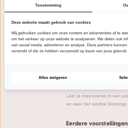
Taalstaat. Naast lovende vier
Toestemming
Ov
ze support act van Daniël Loh
Festival der Aa en Noordersl
Deze website maakt gebruik van cookies
en Oaventuren.
Wij gebruiken cookies om onze content en advertenties af te s
om het verkeer op onze website te analyseren. We delen ook inf
Inmiddels heeft Marlene zich
van social media, adverteren en analyse. Deze partners kunnen
tot het bezingen van de onve
verstrekt of die ze hebben verzameld op basis van jouw gebruik
onderwerpen zoals het behou
nieuw lied laat zich luistere
intiem en stevig in de Groni
Alles weigeren
Sele
rennen, het liefst in slow-mo
Laat je meevoeren in een uni
en waar het aardse Gronings
Eerdere voorstellingen