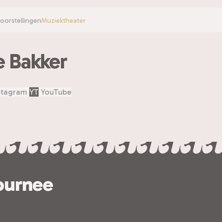
voorstellingen
Muziektheater
e Bakker
stagram
YT
YouTube
ournee