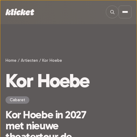
Sla navigatie over
Home
/
Artiesten
/
Kor Hoebe
Kor Hoebe
Cabaret
Kor Hoebe in 2027
met nieuwe
theatertour de