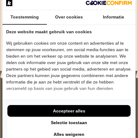
KORDAAT
seizoen 25/26
125 voorstellingen
Cabaret
Toestemming
Over cookies
Informatie
KORDAAT
seizoen 24/25
143 voorstellingen
Cabaret
Deze website maakt gebruik van cookies
Wij gebruiken cookies om onze content en advertenties af te
KORDAAT
seizoen 23/24
8 voorstellingen
Cabaret
stemmen op jouw voorkeuren, om social media-functies aan te
bieden en om het verkeer op onze website te analyseren. We
delen ook informatie over jouw gebruik van onze site met onze
partners op het gebied van social media, adverteren en analyse.
Deze partners kunnen jouw gegevens combineren met andere
informatie die je aan ze hebt verstrekt of die ze hebben
verzameld op basis van jouw gebruik van hun diensten.
Op dit moment op tournee
Accepteer alles
Selectie toestaan
Alles weigeren