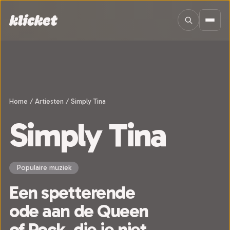
Sla navigatie over
Home
/
Artiesten
/
Simply Tina
Simply Tina
Populaire muziek
Een spetterende
ode aan de Queen
of Rock, die je niet