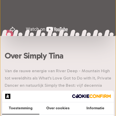
Over Simply Tina
Van de rauwe energie van River Deep - Mountain High
tot wereldhits als What's Love Got to Do with It, Private
Dancer en natuurlijk Simply the Best: vijf decennia
muziekgeschiedenis van een vrouw die de rock-'n-roll
herdefinieerde. In Simply Tina stapt zangeres Bonita
Niessen in de voetsporen van de legende, en pakt ze
Toestemming
Over cookies
Informatie
de essentie van Tina Turner tot in de perfectie. De