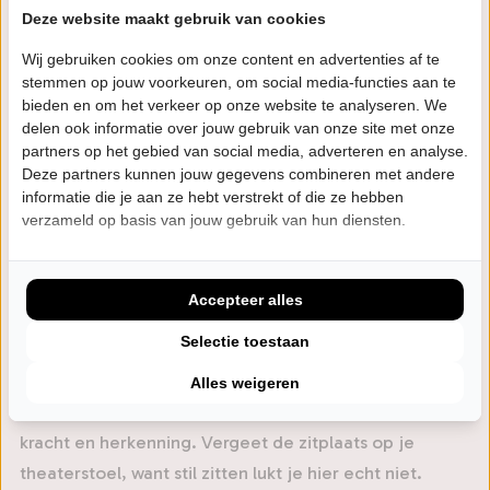
Deze website maakt gebruik van cookies
explosieve begintijd van de Ike & Tina Turner Revue
passeert, net als haar iconische comeback en haar
Wij gebruiken cookies om onze content en advertenties af te
stemmen op jouw voorkeuren, om social media-functies aan te
transformatie tot wereldwijd symbool van kracht en
bieden en om het verkeer op onze website te analyseren. We
onverzettelijkheid.
delen ook informatie over jouw gebruik van onze site met onze
partners op het gebied van social media, adverteren en analyse.
Bonita is een absolute vakvrouw. Ze deelde het
Deze partners kunnen jouw gegevens combineren met andere
podium met Michael Bublé en stond regelmatig als
informatie die je aan ze hebt verstrekt of die ze hebben
verzameld op basis van jouw gebruik van hun diensten.
achtergrondzangeres bij Helene Fischer, en wanneer
zij het podium betreedt voel je de passie, soul en
onvergetelijke energie waar Tina om bekend stond.
Accepteer alles
Aan haar zijde: een liveband van vijf topmuzikanten en
Selectie toestaan
twee fantastische achtergrondzangeressen die de
avond opstuwen tot grote hoogtes. Geen ingetogen
Alles weigeren
eerbetoon, maar een wervelende theateravond vol
kracht en herkenning. Vergeet de zitplaats op je
theaterstoel, want stil zitten lukt je hier echt niet.