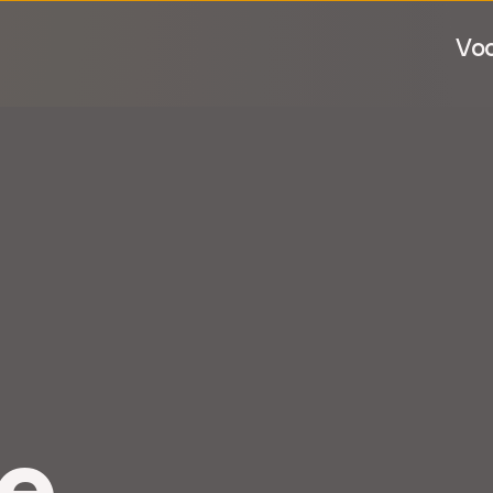
Voo
e