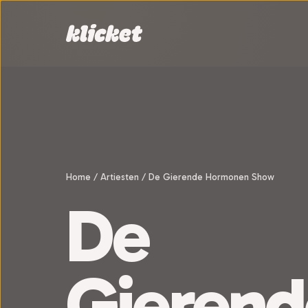
Sla navigatie over
Home
/
Artiesten
/
De Gierende Hormonen Show
De
Gierend