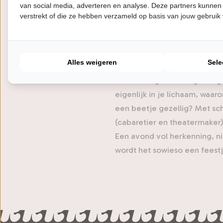
van social media, adverteren en analyse. Deze partners kunnen
Over De Gi
verstrekt of die ze hebben verzameld op basis van jouw gebruik
Na het succes van hun podca
Alles weigeren
Sele
binnenstormde – trekken Vivi
voorstelling. In deze geest
eigenlijk in je lichaam, wa
een beetje gezellig? Met sch
(cabaretier en theatermaker)
Een avond vol herkenning, n
wordt het sowieso een feestj