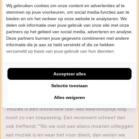
Wij gebruiken cookies om onze content en advertenties af te
asielzoekerscentra wonen (of hebben gewoond) -
stemmen op jouw voorkeuren, om social media-functies aan te
veroorzaakten meters kippenvel. Kortom: een band
bieden en om het verkeer op onze website te analyseren. We
die je gezien moet hebben. Het treft je recht in het
delen ook informatie over jouw gebruik van onze site met onze
partners op het gebied van social media, adverteren en analyse.
hart en op je heupen.
Deze partners kunnen jouw gegevens combineren met andere
informatie die je aan ze hebt verstrekt of die ze hebben
Deze niemanders zijn niet te stoppen en zetten nu een
verzameld op basis van jouw gebruik van hun diensten.
volgende stap. De 12-koppige muzikale familie nodigt
het Nederlandse theaterpubliek uit in hun zelf
gecreëerde universum: Cafe Habibi. De band beweegt
Accepteer alles
door de voorstelling als een wereldbol op pootjes: van
Selectie toestaan
Arabische floorkillers naar opera en altijd met een flink
Alles weigeren
portie soul, gospel en alternatieve rock. Het cliché
‘muziek is een universele taal’ was waarschijnlijk nog
nooit zo van toepassing. Een recensent schreef dan
ook treffend: ‘“Als we ooit aan aliens moeten uitleggen
wat muziek is en waar het voor dient, dan weten we