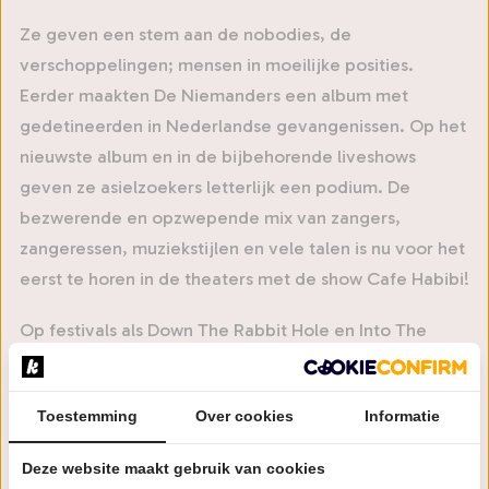
Ze geven een stem aan de nobodies, de
verschoppelingen; mensen in moeilijke posities.
Eerder maakten De Niemanders een album met
gedetineerden in Nederlandse gevangenissen. Op het
nieuwste album en in de bijbehorende liveshows
geven ze asielzoekers letterlijk een podium. De
bezwerende en opzwepende mix van zangers,
zangeressen, muziekstijlen en vele talen is nu voor het
eerst te horen in de theaters met de show Cafe Habibi!
Op festivals als Down The Rabbit Hole en Into The
Great Wide Open, in de popzalen en zelfs bij het
statige Koningsdagconcert van de koninklijke familie
Toestemming
Over cookies
Informatie
danste het publiek op een band met een
onweerstaanbare groove. De vele unieke zangers,
Deze website maakt gebruik van cookies
zangeressen en musici - waarvan sommigen in