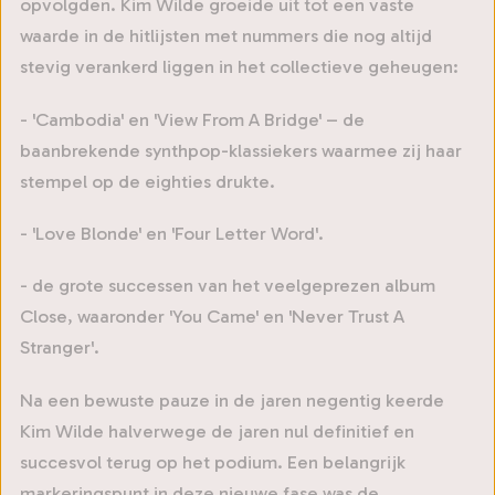
opvolgden. Kim Wilde groeide uit tot een vaste
waarde in de hitlijsten met nummers die nog altijd
stevig verankerd liggen in het collectieve geheugen:
- 'Cambodia' en 'View From A Bridge' – de
baanbrekende synthpop-klassiekers waarmee zij haar
stempel op de eighties drukte.
- 'Love Blonde' en 'Four Letter Word'.
- de grote successen van het veelgeprezen album
Close, waaronder 'You Came' en 'Never Trust A
Stranger'.
Na een bewuste pauze in de jaren negentig keerde
Kim Wilde halverwege de jaren nul definitief en
succesvol terug op het podium. Een belangrijk
markeringspunt in deze nieuwe fase was de