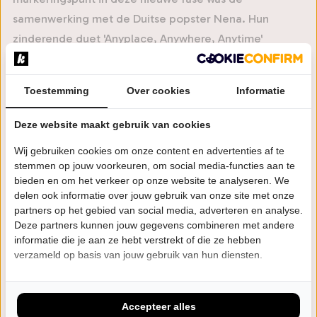
samenwerking met de Duitse popster Nena. Hun
zinderende duet 'Anyplace, Anywhere, Anytime'
bereikte in 2003 de eerste plaats in de Nederlandse
hitlijsten en groeide uit tot een van de meest
Toestemming
Over cookies
Informatie
memorabele popduetten van die periode. Het
bevestigde haar comeback als een artiest die ook in
Deze website maakt gebruik van cookies
het nieuwe millennium moeiteloos grote zalen weet te
Wij gebruiken cookies om onze content en advertenties af te
vullen.
stemmen op jouw voorkeuren, om social media-functies aan te
bieden en om het verkeer op onze website te analyseren. We
Kim Wilde bewijst dat authentieke popmuziek de tand
delen ook informatie over jouw gebruik van onze site met onze
des tijds moeiteloos doorstaat. Haar live-reputatie is
partners op het gebied van social media, adverteren en analyse.
Deze partners kunnen jouw gegevens combineren met andere
na al die jaren onverminderd krachtig en energiek.
informatie die je aan ze hebt verstrekt of die ze hebben
verzameld op basis van jouw gebruik van hun diensten.
Pop don't stop!
Accepteer alles