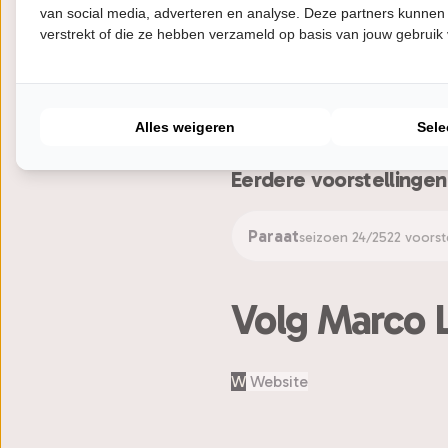
van social media, adverteren en analyse. Deze partners kunnen
doekoe, trek izjen gekke patt
verstrekt of die ze hebben verzameld op basis van jouw gebruik
Peace!
Piet
Alles weigeren
Sele
Eerdere voorstellingen
Paraat
seizoen 24/25
22 voorst
Volg Marco 
W
Website