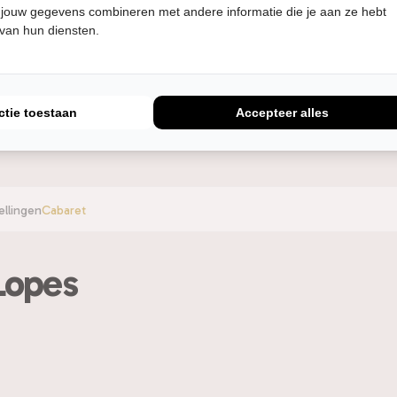
 jouw gegevens combineren met andere informatie die je aan ze hebt
a’s aan en ik zie je 5 december daar!
 van hun diensten.
ctie toestaan
Accepteer alles
ellingen
Cabaret
Lopes