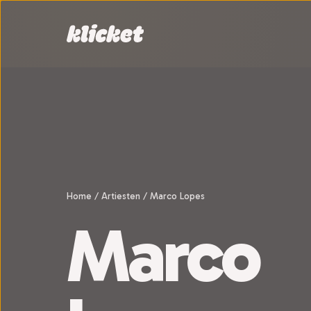
Sla navigatie over
Home
/
Artiesten
/
Marco Lopes
Marco