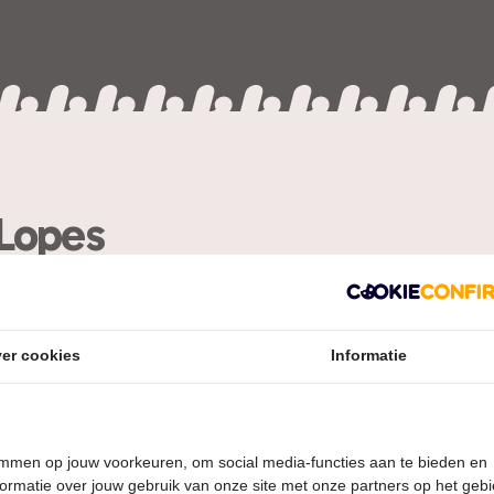
Lopes
! Herres gezet op social media alles, dit jaar kom ik terug, 
er cookies
Informatie
mber naar jullie toe en ik breng mijn comedy matties mee. 
 meer hetzelfde zijn. Je gaat niet alleen lachen, deze avon
epernoten en zwart geld.
temmen op jouw voorkeuren, om social media-functies aan te bieden en
k bij zijn, stop met lezen en begin je kaarten te kopen a matti
ormatie over jouw gebruik van onze site met onze partners op het geb