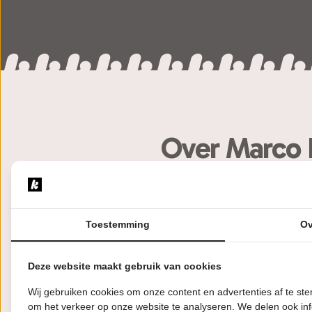
Over Marco 
Afgelopen sinterklaas was gek
Toestemming
Ov
Sterker nog ik kom op 5 dece
oulleh? Pakjesavond zal nooit
Deze website maakt gebruik van cookies
zakken vol cadeau’s, verse p
Wij gebruiken cookies om onze content en advertenties af te s
Als je denkt wajow, daar wil i
om het verkeer op onze website te analyseren. We delen ook inf