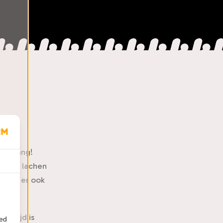
no spang!
Wil je lachen
d zijn er ook
e. Tijd is
ied