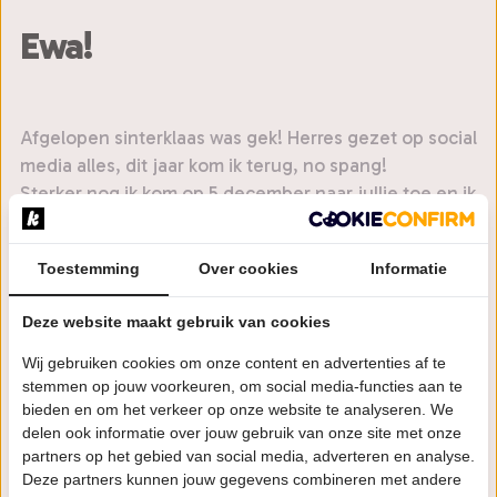
Ewa!
Afgelopen sinterklaas was gek! Herres gezet op social
media alles, dit jaar kom ik terug, no spang!
Sterker nog ik kom op 5 december naar jullie toe en ik
breng mijn comedy matties mee. Wil je lachen
oulleh? Pakjesavond zal nooit meer hetzelfde zijn. Je
Toestemming
Over cookies
Informatie
gaat niet alleen lachen, deze avond zijn er ook
zakken vol cadeau’s, verse pepernoten en zwart
Deze website maakt gebruik van cookies
geld.
Wij gebruiken cookies om onze content en advertenties af te
Als je denkt wajow, daar wil ik bij zijn, stop met lezen
stemmen op jouw voorkeuren, om social media-functies aan te
en begin je kaarten te kopen a mattie. Tijd is doekoe,
bieden en om het verkeer op onze website te analyseren. We
trek izjen gekke patta’s aan en ik zie je 5 december
delen ook informatie over jouw gebruik van onze site met onze
partners op het gebied van social media, adverteren en analyse.
daar!
Deze partners kunnen jouw gegevens combineren met andere