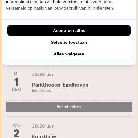
informatie die je aan ze hebt verstrekt of die ze hebben
Peace!
verzameld op basis van jouw gebruik van hun diensten.
Piet
Accepteer alles
Selectie toestaan
Agenda
Alles weigeren
DI
20:30 uur
1
Parktheater Eindhoven
DEC
Eindhoven
Bestel tickets
WO
20:30 uur
2
Kunstlinie