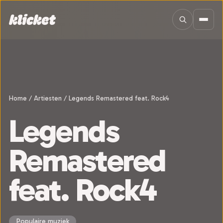
Sla navigatie over
Home
/
Artiesten
/
Legends Remastered feat. Rock4
Legends
Remastered
feat. Rock4
Populaire muziek