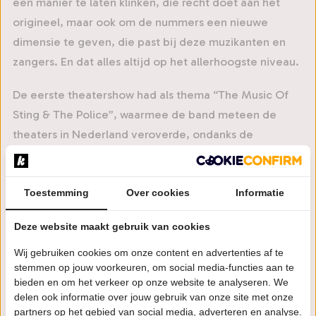
een manier te laten klinken, die recht doet aan het
origineel, maar ook om de nummers een nieuwe
dimensie te geven, die past bij deze muzikanten en
zangers. En dat alles altijd op het allerhoogste niveau.
De eerste theatershow had als thema “The Music Of
Sting & The Police”, waarmee de band meteen de
theaters in Nederland veroverde, ondanks de
moeilijke Coronatijden. Lovende recensies en een snel
groeiend aantal toeschouwers waren het gevolg. Het
tweede jaar betekende een uitgebreidere,
Toestemming
Over cookies
Informatie
succesvolle tour in Nederland en daarnaast de eerste
Deze website maakt gebruik van cookies
uitverkochte shows in Duitsland.
Wij gebruiken cookies om onze content en advertenties af te
Vanaf het begin gaat het crescendo met Legends
stemmen op jouw voorkeuren, om social media-functies aan te
bieden en om het verkeer op onze website te analyseren. We
Remastered en nu is er dan het tweede programma
delen ook informatie over jouw gebruik van onze site met onze
“The Music Of Queen: A Night At The Opera, 50th
partners op het gebied van social media, adverteren en analyse.