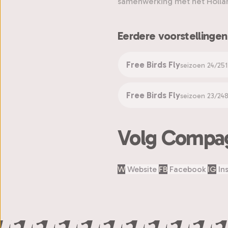
samenwerking met het Holland 
Eerdere voorstellingen
Free Birds Fly
seizoen 24/25
Free Birds Fly
seizoen 23/24
8
Volg Compag
W
Website
FB
Facebook
IG
In