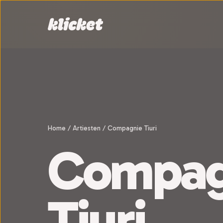
Sla navigatie over
Home
/
Artiesten
/
Compagnie Tiuri
Compag
Tiuri