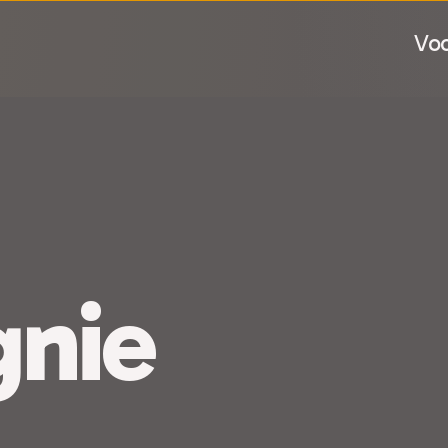
Voo
nie