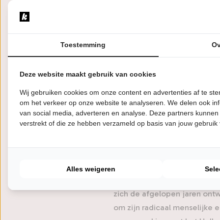
Over Compag
Toestemming
Ov
In een wereld die steeds mee
jongleren met grote woorden 
Deze website maakt gebruik van cookies
terugkeren. In Nothing Left
Wij gebruiken cookies om onze content en advertenties af te s
choreografie die de groteske 
om het verkeer op onze website te analyseren. We delen ook inf
van social media, adverteren en analyse. Deze partners kunnen
raak. Een hoopvol gebaar ook,
verstrekt of die ze hebben verzameld op basis van jouw gebruik
planeet en haar menselijkhe
Choreograaf en artistiek leid
lang in lichaam en geest bli
Alles weigeren
Sele
moed geeft en voorbij de vr
zich de afgelopen jaren ontw
om zijn radicaal menselijke e