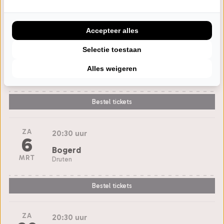
Bestel tickets
Accepteer alles
DI
20:15 uur
Selectie toestaan
2
Isala Theater
Alles weigeren
MRT
Capelle a/d IJssel
Bestel tickets
ZA
20:30 uur
6
Bogerd
MRT
Druten
Bestel tickets
ZA
20:30 uur