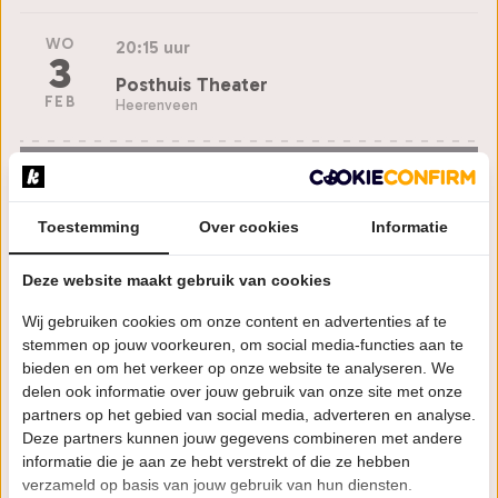
WO
20:15 uur
3
Posthuis Theater
FEB
Heerenveen
Bestel tickets
Toestemming
Over cookies
Informatie
VR
20:15 uur
19
Cool kunst en cultuur
Deze website maakt gebruik van cookies
FEB
Heerhugowaard
Wij gebruiken cookies om onze content en advertenties af te
stemmen op jouw voorkeuren, om social media-functies aan te
Bestel tickets
bieden en om het verkeer op onze website te analyseren. We
delen ook informatie over jouw gebruik van onze site met onze
partners op het gebied van social media, adverteren en analyse.
ZO
15:00 uur
21
Deze partners kunnen jouw gegevens combineren met andere
Theater De Schalm
informatie die je aan ze hebt verstrekt of die ze hebben
FEB
Veldhoven
verzameld op basis van jouw gebruik van hun diensten.