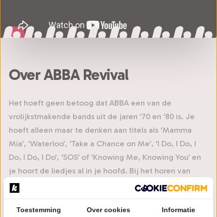
Over ABBA Revival
Het hoeft geen betoog dat ABBA een van de
vrolijkstmakende bands uit de jaren ‘70 en ‘80 is. Je
hoeft alleen maar te denken aan titels als ‘Mamma
Mia’, ‘Waterloo’, ‘Take a Chance on Me’, ‘I Do, I Do, I
Do, I Do, I Do’, ‘SOS’ of ‘Knowing Me, Knowing You’ en
je hoort de liedjes al in je hoofd. Bij het horen van
‘Dancing Queen’, ‘SOS’, ‘Honey, Honey’ of ‘The Day
Before You Came’ wordt de dopamine als vanzelf
Toestemming
Over cookies
Informatie
aangemaakt.