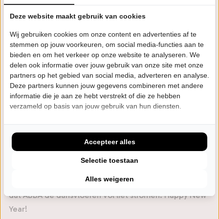
Deze website maakt gebruik van cookies
Er is natuurlijk niks zo mooi als het origineel, maar nu
dat niet meer voor handen is, is er gelukkig ABBA
Wij gebruiken cookies om onze content en advertenties af te
Revival, dat hetzelfde effect op de gemoedstoestand
stemmen op jouw voorkeuren, om social media-functies aan te
bieden en om het verkeer op onze website te analyseren. We
heeft. De Britse tributeband is meerdere malen door
delen ook informatie over jouw gebruik van onze site met onze
de Agent’s Association of Great Britain uitgeroepen tot
partners op het gebied van social media, adverteren en analyse.
de nummer-1 ABBA Tribute van het Verenigd
Deze partners kunnen jouw gegevens combineren met andere
informatie die je aan ze hebt verstrekt of die ze hebben
Koninkrijk. De reden: de groep zorgt voor optredens
verzameld op basis van jouw gebruik van hun diensten.
die akelig dicht bij het origineel komen. Er wacht je
een fabelachtige show met nauwgezette
choreografieën, schitterende kleding, prachtige
Accepteer alles
decors en natuurlijk het belangrijkste: muzikaal
Selectie toestaan
vakmanschap van het allerhoogste niveau. En zo leidt
Alles weigeren
ABBA Revival je op een nostalgische reis naar de tijd
dat ABBA de dansvloeren vol liet stromen. Happy New
Year!