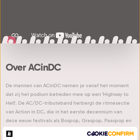
Over ACinDC
De mannen van ACinDC nemen je vanaf het moment
dat zij het podium betreden mee op een 'Highway to
Hell'. De AC/DC-tributeband herbergt de ritmesectie
van Action in DC, die in het eerste decennium van
deze eeuw festivals als Bospop, Graspop, Paaspop en
de Zwarte Cross op de grondvesten deed trillen. Een
trilling die tot in Australië gevoeld werd, want de groep