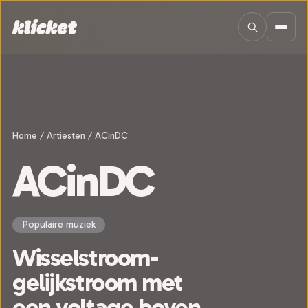
Sla navigatie over
Home
/
Artiesten
/
ACinDC
ACinDC
Populaire muziek
Wisselstroom-
gelijkstroom met
een voltage boven