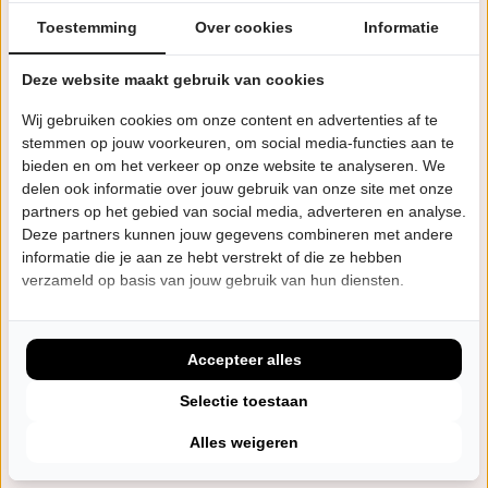
maakte een tournee Down Under op uitnodiging van
Toestemming
Over cookies
Informatie
het managementbureau van AC/DC. Eind 2009 stopte
Deze website maakt gebruik van cookies
Action in DC en niet veel later zag ACinDC het
daglicht, met genoemde ritmesectie naast de
Wij gebruiken cookies om onze content en advertenties af te
stemmen op jouw voorkeuren, om social media-functies aan te
fantastische Bon Scott-vertolker John Blandford en de
bieden en om het verkeer op onze website te analyseren. We
energieke gitarist Jasper Mouws, die Angus Young een
delen ook informatie over jouw gebruik van onze site met onze
dubbelganger bezorgde.
partners op het gebied van social media, adverteren en analyse.
Deze partners kunnen jouw gegevens combineren met andere
Door hun jarenlange podiumervaring in de AC/DC-
informatie die je aan ze hebt verstrekt of die ze hebben
verzameld op basis van jouw gebruik van hun diensten.
tributewereld weten deze rockers precies hoe ze je
moeten meenemen naar een Thunderstruck-
rockervaring. Aan hun wisselstroom-gelijkstroom met
Accepteer alles
een voltage boven de 10.000 hou je gegarandeerd
Selectie toestaan
dagenlang kippenvel en rechtopstaande haren over.
Tijdens dit krachtige optreden komen de beste
Alles weigeren
nummers uit de periodes van Bon Scott – die in 1980