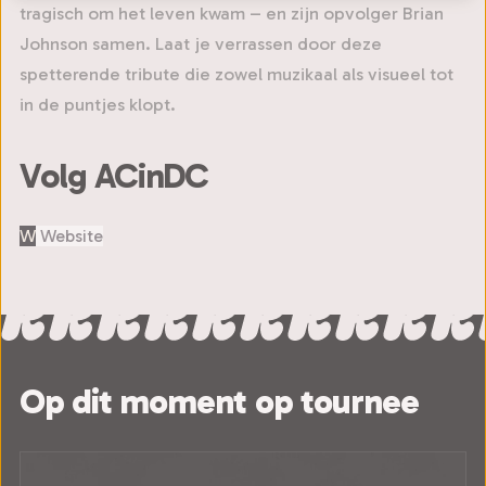
tragisch om het leven kwam – en zijn opvolger Brian
Johnson samen. Laat je verrassen door deze
spetterende tribute die zowel muzikaal als visueel tot
in de puntjes klopt.
Volg ACinDC
W
Website
Op dit moment op tournee