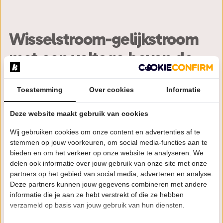
Wisselstroom-gelijkstroom
met een voltage boven de
10.000.
Toestemming
Over cookies
Informatie
De mannen van ACinDC nemen je vanaf het moment
Deze website maakt gebruik van cookies
dat zij het podium betreden mee op een 'Highway to
Hell'. De AC/DC-tributeband herbergt de ritmesectie
Wij gebruiken cookies om onze content en advertenties af te
van Action in DC, die in het eerste decennium van
stemmen op jouw voorkeuren, om social media-functies aan te
bieden en om het verkeer op onze website te analyseren. We
deze eeuw festivals als Bospop, Graspop, Paaspop
delen ook informatie over jouw gebruik van onze site met onze
en de Zwarte Cross op de grondvesten deed trillen.
partners op het gebied van social media, adverteren en analyse.
Een trilling die tot in Australië gevoeld werd, want de
Deze partners kunnen jouw gegevens combineren met andere
groep maakte een tournee Down Under op
informatie die je aan ze hebt verstrekt of die ze hebben
uitnodiging van het managementbureau van AC/DC.
verzameld op basis van jouw gebruik van hun diensten.
Eind 2009 stopte Action in DC en niet veel later zag