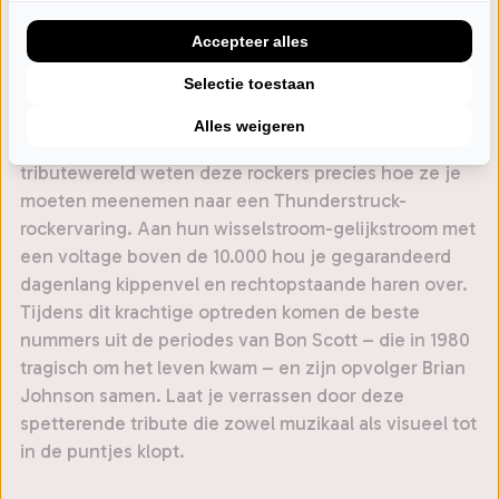
ACinDC het daglicht, met genoemde ritmesectie
Accepteer alles
naast de fantastische Bon Scott-vertolker John
Blandford en de energieke gitarist Jasper Mouws, die
Selectie toestaan
Angus Young een dubbelganger bezorgde.
Alles weigeren
Door hun jarenlange podiumervaring in de AC/DC-
tributewereld weten deze rockers precies hoe ze je
moeten meenemen naar een Thunderstruck-
rockervaring. Aan hun wisselstroom-gelijkstroom met
een voltage boven de 10.000 hou je gegarandeerd
dagenlang kippenvel en rechtopstaande haren over.
Tijdens dit krachtige optreden komen de beste
nummers uit de periodes van Bon Scott – die in 1980
tragisch om het leven kwam – en zijn opvolger Brian
Johnson samen. Laat je verrassen door deze
spetterende tribute die zowel muzikaal als visueel tot
in de puntjes klopt.