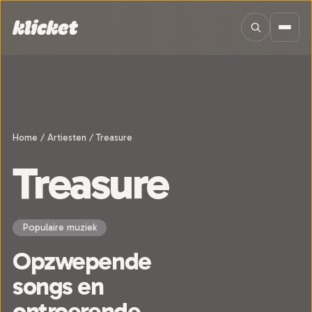
Sla navigatie over
Home
/
Artiesten
/
Treasure
Treasure
Populaire muziek
Opzwepende
songs en
ontroerende