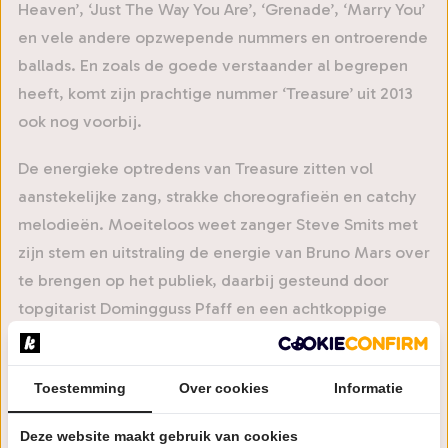
Heaven’, ‘Just The Way You Are’, ‘Grenade’, ‘Marry You’
en vele andere opzwepende nummers en ontroerende
ballads. En zoals de goede verstaander al begrepen
heeft, komt zijn prachtige nummer ‘Treasure’ uit 2013
ook nog voorbij.
De energieke optredens van Treasure zitten vol
aanstekelijke zang, strakke choreografieën en catchy
melodieën. Moeiteloos weet zanger Steve Smits met
zijn stem en uitstraling de energie van Bruno Mars over
te brengen op het publiek, daarbij gesteund door
topgitarist Domingguss Pfaff en een achtkoppige
band. Doe je ogen dicht bij deze mix van pop, funk,
R&B, soul, reggae en rock en je zou zweren dat Bruno
Toestemming
Over cookies
Informatie
in da house is.
Deze website maakt gebruik van cookies
Voordat de Amerikaanse superster zelf het podium