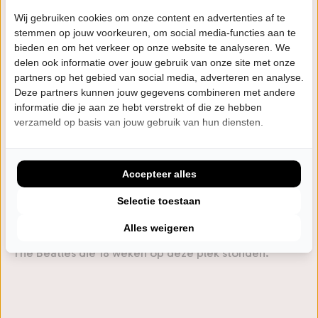
beklom rond 2010 had hij zijn sporen al ruimschoots
Wij gebruiken cookies om onze content en advertenties af te
verdiend als producer van platen van onder anderen
stemmen op jouw voorkeuren, om social media-functies aan te
bieden en om het verkeer op onze website te analyseren. We
Lady Gaga, Brandy, Flo Rida en CeeLo Green. Hij zette
delen ook informatie over jouw gebruik van onze site met onze
de meesten van hen in zijn schaduw met eigen
partners op het gebied van social media, adverteren en analyse.
geweldige nummers en high-voltageoptredens. Het
Deze partners kunnen jouw gegevens combineren met andere
informatie die je aan ze hebt verstrekt of die ze hebben
bekendst is wellicht zijn show in de pauze van de
verzameld op basis van jouw gebruik van hun diensten.
Super Bowl 2014, die bekeken werd door een
recordaantal van 115 miljoen tv-kijkers. Dat hij nog
steeds hot is bewijst de bijzondere mijlpaal die hij dit
Accepteer alles
jaar wist te bereiken: de allereerste artiest in 60 jaar
Selectie toestaan
Top 40-geschiedenis die 26 weken aaneengesloten op
Alles weigeren
nummer 1 stond. Het oude record was in handen van
The Beatles die 18 weken op deze plek stonden.