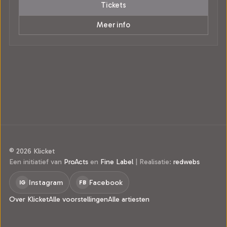
Tickets
Meer info
© 2026 Klicket
Een initiatief van
ProActs
en
Fine Label
|
Realisatie:
redwebs
Instagram
Facebook
IG
FB
Over Klicket
Alle voorstellingen
Alle artiesten