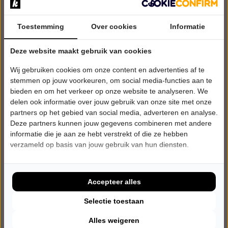
Toestemming
Over cookies
Informatie
DONDERDAG 15 OKTOBER 2026 • 20:30 UUR
Deze website maakt gebruik van cookies
Gerrie Smits
Wij gebruiken cookies om onze content en advertenties af te
Oudejaarsconference 2026: Klem
Beneluxtheater
stemmen op jouw voorkeuren, om social media-functies aan te
Berlicum
bieden en om het verkeer op onze website te analyseren. We
CABARET
delen ook informatie over jouw gebruik van onze site met onze
partners op het gebied van social media, adverteren en analyse.
Deze partners kunnen jouw gegevens combineren met andere
Tickets
informatie die je aan ze hebt verstrekt of die ze hebben
verzameld op basis van jouw gebruik van hun diensten.
Meer info
Accepteer alles
Selectie toestaan
Alles weigeren