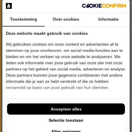
Toestemming
Over cookies
Informatie
DONDERDAG 8 OKTOBER 2026 • 20:30 UUR
Bob Koomen
Deze website maakt gebruik van cookies
Peer
Wij gebruiken cookies om onze content en advertenties af te
De Toegift
stemmen op jouw voorkeuren, om social media-functies aan te
Den Hoorn - Texel
bieden en om het verkeer op onze website te analyseren. We
Try-out
delen ook informatie over jouw gebruik van onze site met onze
CABARET
partners op het gebied van social media, adverteren en analyse.
Deze partners kunnen jouw gegevens combineren met andere
Tickets
informatie die je aan ze hebt verstrekt of die ze hebben
verzameld op basis van jouw gebruik van hun diensten.
Meer info
Accepteer alles
Selectie toestaan
Alles weigeren