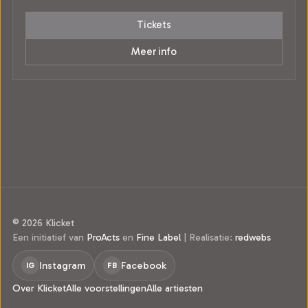
Tickets
Meer info
© 2026 Klicket
Een initiatief van
ProActs
en
Fine Label
|
Realisatie:
redwebs
Instagram
Facebook
IG
FB
Over Klicket
Alle voorstellingen
Alle artiesten