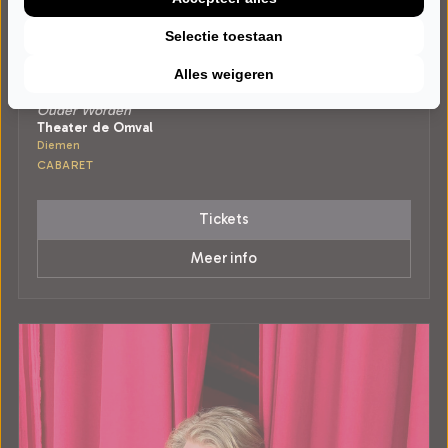
Selectie toestaan
WOENSDAG 2 DECEMBER 2026 • 20:30 UUR
Alles weigeren
Barbara Sloesen en Joost Hofman
Ouder Worden
Theater de Omval
Diemen
CABARET
Tickets
Meer info