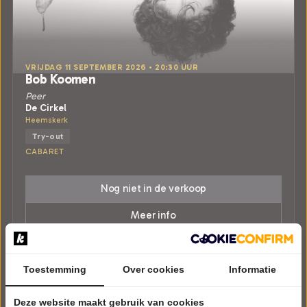
VRIJDAG 11 SEPTEMBER 2026 • 20:30 UUR
Bob Koomen
Peer
De Cirkel
Heemskerk
Try-out
CABARET
Nog niet in de verkoop
Meer info
Toestemming
Over cookies
Informatie
Deze website maakt gebruik van cookies