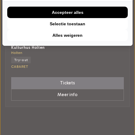
Accepteer alles
Selectie toestaan
VRIJDAG 9 OKTOBER 2026 • 20:00 UUR
Iris Rulkens
Alles weigeren
Van Harte
Kulturhus Holten
Holten
Try-out
CABARET
Tickets
Meer info