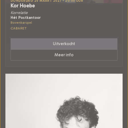
DONDERDAG 25 MAART 2027 • 20:00 UUR
Kor Hoebe
Korrelatie
Hét Postkantoor
Bovenkarspel
CABARET
Uitverkocht
Meer info