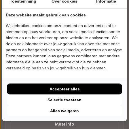
Toestemming
Over cookies
Informatie
Deze website maakt gebruik van cookies
Wij gebruiken cookies om onze content en advertenties af te
stemmen op jouw voorkeuren, om social media-functies aan te
bieden en om het verkeer op onze website te analyseren. We
delen ook informatie over jouw gebruik van onze site met onze
partners op het gebied van social media, adverteren en analyse.
Deze partners kunnen jouw gegevens combineren met andere
informatie die je aan ze hebt verstrekt of die ze hebben
verzameld op basis van jouw gebruik van hun diensten.
DONDERDAG 10 DECEMBER 2026 • 20:00 UUR
Barbara Sloesen en Joost Hofman
Ouder Worden
Hét Postkantoor
Accepteer alles
Bovenkarspel
CABARET
Selectie toestaan
Alles weigeren
Tickets
Meer info