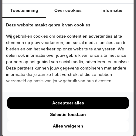
Toestemming
Over cookies
Informatie
Deze website maakt gebruik van cookies
Wij gebruiken cookies om onze content en advertenties af te
stemmen op jouw voorkeuren, om social media-functies aan te
bieden en om het verkeer op onze website te analyseren. We
delen ook informatie over jouw gebruik van onze site met onze
partners op het gebied van social media, adverteren en analyse.
Deze partners kunnen jouw gegevens combineren met andere
informatie die je aan ze hebt verstrekt of die ze hebben
verzameld op basis van jouw gebruik van hun diensten.
VRIJDAG 9 OKTOBER 2026 • 20:15 UUR
Gerrie Smits
Oudejaarsconference 2026: Klem
Stichting de Drie Linden
Accepteer alles
Prinsenbeek
CABARET
Selectie toestaan
Alles weigeren
Tickets