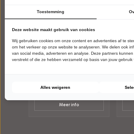
Toestemming
Ov
Deze website maakt gebruik van cookies
Wij gebruiken cookies om onze content en advertenties af te s
DINSDAG 11 AUGUSTUS 2026 • 17:00
DINSD
om het verkeer op onze website te analyseren. We delen ook inf
UUR
UUR
Steven Kazàn
Stev
van social media, adverteren en analyse. Deze partners kunnen
verstrekt of die ze hebben verzameld op basis van jouw gebruik
Steven Kazàn commercieel
Steve
Strandtheater Houten Kaap
Stran
Ouddorp
Ouddo
ALGEMEEN
ALGE
Alles weigeren
Sele
Tickets
Meer info