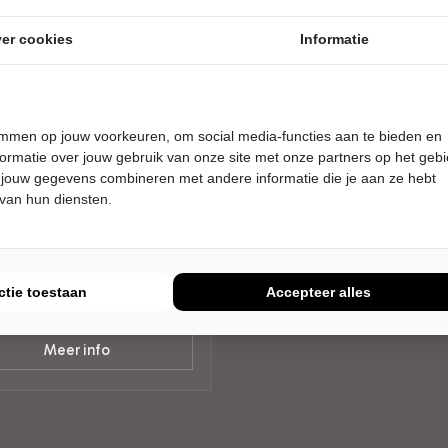
er cookies
Informatie
temmen op jouw voorkeuren, om social media-functies aan te bieden en
AG 11 AUGUSTUS 2026 • 19:00
ormatie over jouw gebruik van onze site met onze partners op het geb
en Kazàn
 jouw gegevens combineren met andere informatie die je aan ze hebt
 van hun diensten.
n Kazàn commercieel
dtheater Houten Kaap
rp
MEEN
ctie toestaan
Accepteer alles
Tickets
Meer info