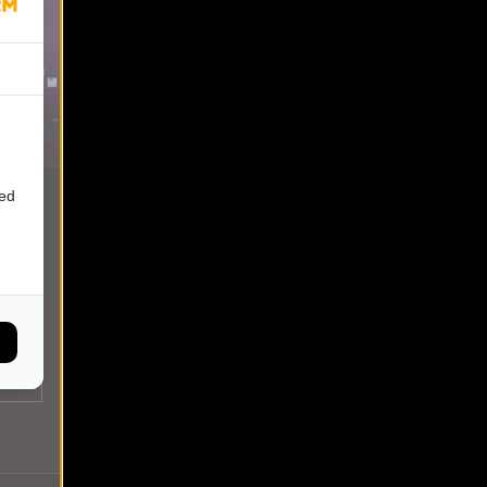
0:00
ied