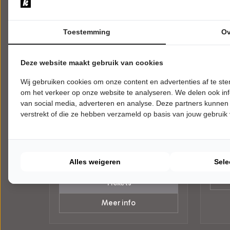
Toestemming
Ov
Deze website maakt gebruik van cookies
VRIJDAG 16 OKTOBER 2026 • 20:00
ZATER
Wij gebruiken cookies om onze content en advertenties af te s
UUR
UUR
Bram Bakker & Fabio
O'D
om het verkeer op onze website te analyseren. We delen ook inf
D’Agata
van social media, adverteren en analyse. Deze partners kunnen
Galwa
Theat
Intelligent Bewegen
verstrekt of die ze hebben verzameld op basis van jouw gebruik
Theater De Liefde
Haarl
Haarlem
POPUL
Try-out
ALGEMEEN
Alles weigeren
Sele
Tickets
Meer info