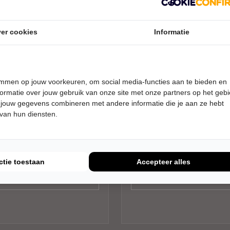
er cookies
Informatie
DAG 24 OKTOBER 2026 • 20:30
VRIJDAG 11 DECEMBER 2026 • 2
temmen op jouw voorkeuren, om social media-functies aan te bieden en
UUR
REAMS
Wouter Monden
ormatie over jouw gebruik van onze site met onze partners op het geb
 jouw gegevens combineren met andere informatie die je aan ze hebt
y
Met Blokjes
er De Liefde
Theater De Liefde
 van hun diensten.
em
Haarlem
AIRE MUZIEK
CABARET
Tickets
Tickets
ctie toestaan
Accepteer alles
Meer info
Meer info