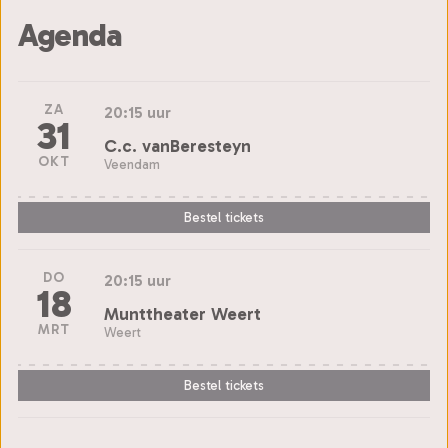
Agenda
ZA
20:15 uur
31
C.c. vanBeresteyn
OKT
Veendam
Bestel tickets
DO
20:15 uur
18
Munttheater Weert
MRT
Weert
Bestel tickets