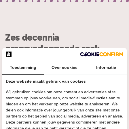
Zes decennia
grensverleggende rock,
gespeeld met oog voor elk
detail.
Toestemming
Over cookies
Informatie
Deze website maakt gebruik van cookies
Vintage klanken die door je borstkas dreunen, een
Wij gebruiken cookies om onze content en advertenties af te
lichtshow die je adem inhoudt en muzikanten die
stemmen op jouw voorkeuren, om social media-functies aan te
elke gitaarsolo behandelen als heilig erfgoed. A Pink
bieden en om het verkeer op onze website te analyseren. We
Floyd Experience neemt je mee naar de gouden jaren
delen ook informatie over jouw gebruik van onze site met onze
van Floyd en doet dat met de precisie waar fans hun
partners op het gebied van social media, adverteren en analyse.
Deze partners kunnen jouw gegevens combineren met andere
handen voor op elkaar zetten. Van vroege
informatie die je aan ze hebt verstrekt of die ze hebben