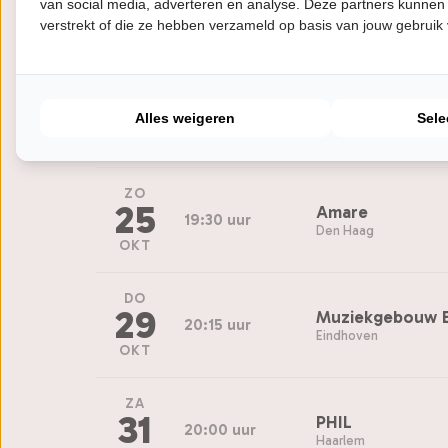
21
van social media, adverteren en analyse. Deze partners kunnen
20:00 uur
Amsterdam
verstrekt of die ze hebben verzameld op basis van jouw gebruik
Première
OKT
VR
23
TAQA Theater D
20:30 uur
Alles weigeren
Sele
Alkmaar
OKT
ZO
25
Amare
19:30 uur
Den Haag
OKT
DO
29
Muziekgebouw 
20:15 uur
Eindhoven
OKT
ZA
31
PHIL
20:00 uur
Haarlem