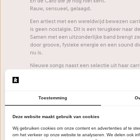
En de Caro die je nog niet kent.
Rauw, sensueel, gelaagd.
Een artiest met een wereldwijd bewezen carrière
is geen nostalgie. Dit is een terugkeer naar d
Samen met een uitzonderlijke band brengt ze
door groove, fysieke energie en een sound 
nu is.
Nieuwe songs naast een selectie uit haar car
volwassen geheel. Getransformeerd, niet her
Toestemming
Ov
Agenda
Deze website maakt gebruik van cookies
Wij gebruiken cookies om onze content en advertenties af te s
om het verkeer op onze website te analyseren. We delen ook inf
WO
Zonnehuis