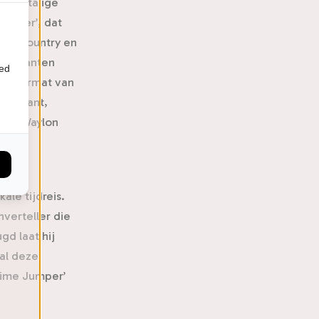
landstalige
Jumper’, dat
ieke country en
muzikanten
ied
 bakermat van
rt Plant,
gen. Waylon
 hij
le tijdreis.
nverteller die
gd laat hij
al deze
‘Time Jumper’