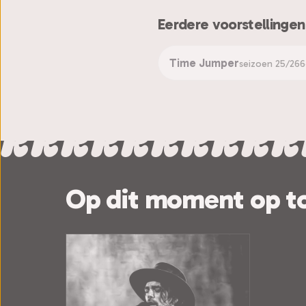
Eerdere voorstellingen
Time Jumper
seizoen 25/26
6
Op dit moment op t