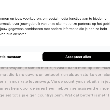
on het pad van de country en in 2022 volgt zijn eerste Neder
tel ‘Willem’. Nu keert hij op zijn schreden terug met ‘Time 
he The Time Jumpers uit Nashville, die western swing, klass
temmen op jouw voorkeuren, om social media-functies aan te bieden en
een eigen virtuoos geluid. De club van fantastische studio
ormatie over jouw gebruik van onze site met onze partners op het geb
n met jamsessies, die tot een fenomeen uitgroeiden in de
 jouw gegevens combineren met andere informatie die je aan ze hebt
 van hun diensten.
j hun wekelijkse optreden al onder anderen Joe Walsh, Robe
immy Buffett en Kings of Leon als speciale gasten aankondi
j met hem gingen samenwerken aan zijn nieuwste album – dat
de – en dat is te horen: de muzikale kwaliteit spat er vanaf.
ctie toestaan
Accepteer alles
eemt Waylon je samen met zijn vaste band mee op een muzika
 met dierbare covers en ontpopt zich als een sterke verhale
r zijn muzikale levensweg. Via de countrymuziek uit zijn jeu
mmers hem door de jaren heen hebben geïnspireerd en hoe 
geleid tot zijn eigen countryalbum. Wat dat betreft is met 