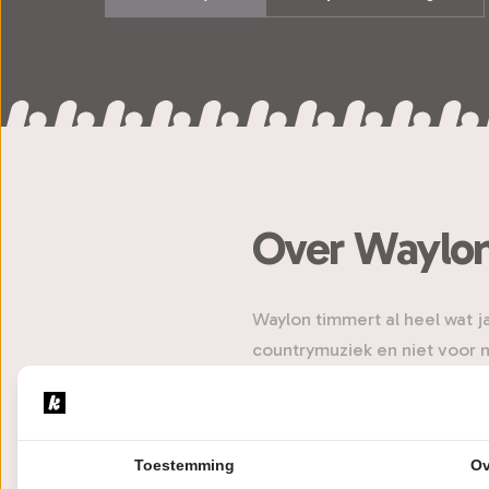
Over Waylo
Waylon timmert al heel wat ja
countrymuziek en niet voor n
countrylegende Waylon Jenn
Dukes of Hazard’. In 2008 br
natuurlijk van The Common Li
Toestemming
Ov