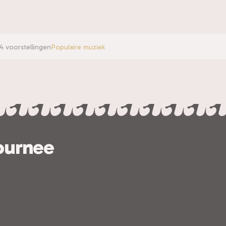
4 voorstellingen
Populaire muziek
ournee