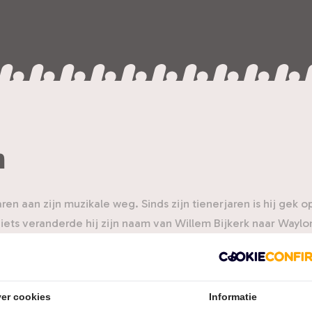
n
ren aan zijn muzikale weg. Sinds zijn tienerjaren is hij gek o
iets veranderde hij zijn naam van Willem Bijkerk naar Waylo
ings, onder andere bekend van de Highwayman en de titels
ak Waylon door met zijn album ‘Wicked Ways’ en iedereen k
nnets en de hit ‘Calm After The Storm’.
er cookies
Informatie