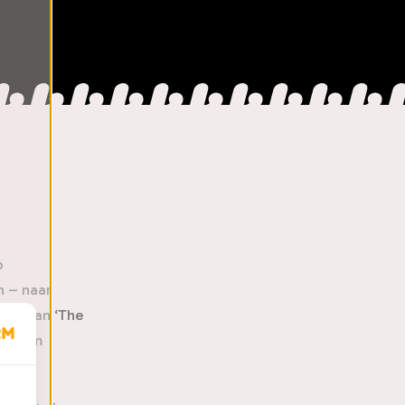
p
n – naar
ong van ‘The
ent hem