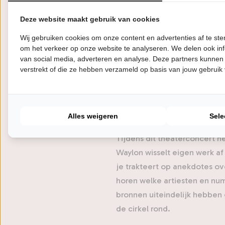
In de coronatijd verliet Wayl
album met de toepasselijke ti
Deze website maakt gebruik van cookies
verwijst naar de legendarisc
Wij gebruiken cookies om onze content en advertenties af te s
jazz weten te vermengen tot 
om het verkeer op onze website te analyseren. We delen ook inf
begon een kwart eeuw gelede
van social media, adverteren en analyse. Deze partners kunnen
verstrekt of die ze hebben verzameld op basis van jouw gebruik
de country. Zo mochten ze bi
Norah Jones, Bonnie Raitt, J
kreeg het voor elkaar dat zi
uiteindelijk naar hen vernoem
Alles weigeren
Sele
Tijdens dit theaterconcert n
Waylon wisselt eigen werk af
je trakteert op anekdotes ove
horen welke artiesten en nu
bronnen uiteindelijk hebben 
de cirkel rond.