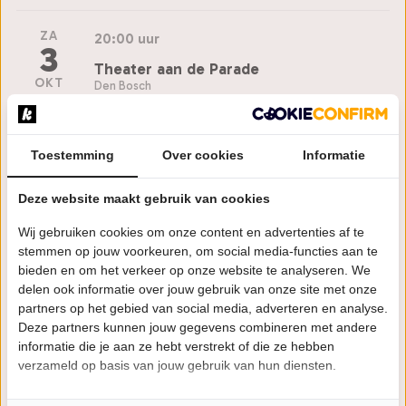
ZA
20:00 uur
3
Theater aan de Parade
OKT
Den Bosch
Bestel tickets
Toestemming
Over cookies
Informatie
WO
20:15 uur
Deze website maakt gebruik van cookies
14
Posthuis Theater
Wij gebruiken cookies om onze content en advertenties af te
OKT
Heerenveen
stemmen op jouw voorkeuren, om social media-functies aan te
bieden en om het verkeer op onze website te analyseren. We
Bestel tickets
delen ook informatie over jouw gebruik van onze site met onze
partners op het gebied van social media, adverteren en analyse.
Deze partners kunnen jouw gegevens combineren met andere
DO
20:00 uur
informatie die je aan ze hebt verstrekt of die ze hebben
15
verzameld op basis van jouw gebruik van hun diensten.
Theater De Oranjerie
OKT
Roermond