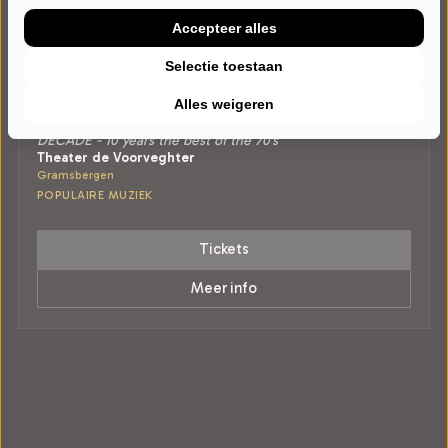
Accepteer alles
Selectie toestaan
ZATERDAG 12 SEPTEMBER 2026 • 20:30 UUR
Alles weigeren
70s unplugged
DECADE - 10 years the best of the 70's
Theater de Voorveghter
Gramsbergen
POPULAIRE MUZIEK
Tickets
Meer info