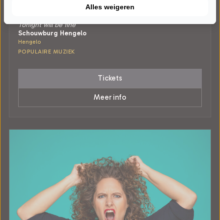
ZATERDAG 21 NOVEMBER 2026 • 20:30 UUR
Alles weigeren
Leonard Cohen Tribute Band
Tonight will be fine
Schouwburg Hengelo
Hengelo
POPULAIRE MUZIEK
Tickets
Meer info