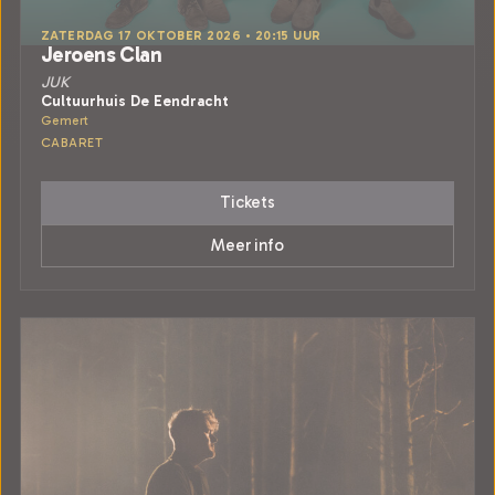
ZATERDAG 17 OKTOBER 2026 • 20:15 UUR
Jeroens Clan
JUK
Cultuurhuis De Eendracht
Gemert
CABARET
Tickets
Meer info