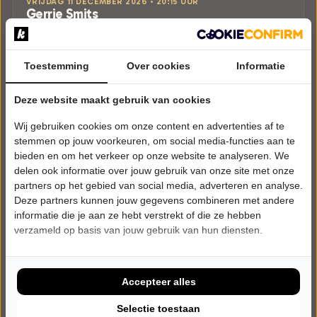
VRIJDAG 11 DECEMBER 2026 • 20:15 UUR
Gerrie Smits
Oudejaarsconference 2026: Klem
Cultuurhuis De Eendracht
Gemert
Toestemming
Over cookies
Informatie
CABARET
Deze website maakt gebruik van cookies
Tickets
Wij gebruiken cookies om onze content en advertenties af te
Meer info
stemmen op jouw voorkeuren, om social media-functies aan te
bieden en om het verkeer op onze website te analyseren. We
delen ook informatie over jouw gebruik van onze site met onze
partners op het gebied van social media, adverteren en analyse.
Deze partners kunnen jouw gegevens combineren met andere
informatie die je aan ze hebt verstrekt of die ze hebben
verzameld op basis van jouw gebruik van hun diensten.
Accepteer alles
Selectie toestaan