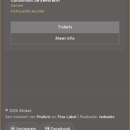
Cultuurhuis De Eendracht
Gemert
POPULAIRE MUZIEK
Tickets
Meer info
© 2026 Klicket
Een initiatief van
ProActs
en
Fine Label
|
Realisatie:
redwebs
Instagram
Facebook
IG
FB