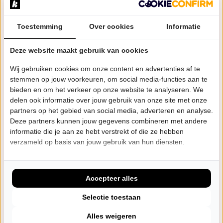
Toestemming
Over cookies
Informatie
Agenda
Deze website maakt gebruik van cookies
Wij gebruiken cookies om onze content en advertenties af te
stemmen op jouw voorkeuren, om social media-functies aan te
bieden en om het verkeer op onze website te analyseren. We
VR
20:00 uur
25
delen ook informatie over jouw gebruik van onze site met onze
Podium Reimerswaal
partners op het gebied van social media, adverteren en analyse.
SEP
Rilland
Deze partners kunnen jouw gegevens combineren met andere
informatie die je aan ze hebt verstrekt of die ze hebben
verzameld op basis van jouw gebruik van hun diensten.
Bestel tickets
ZA
20:00 uur
Accepteer alles
17
Schouwburg Middelburg
Selectie toestaan
OKT
Middelburg
Alles weigeren