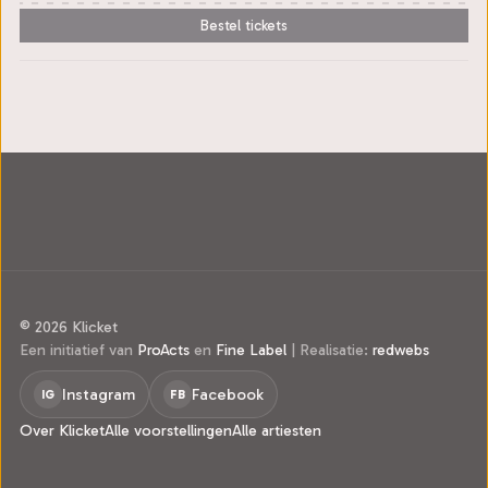
Bestel tickets
© 2026 Klicket
Een initiatief van
ProActs
en
Fine Label
|
Realisatie:
redwebs
Instagram
Facebook
IG
FB
Over Klicket
Alle voorstellingen
Alle artiesten