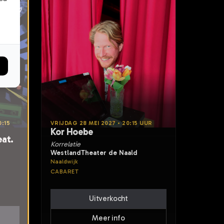
:15
VRIJDAG 28 MEI 2027 • 20:15 UUR
Kor Hoebe
at.
Korrelatie
WestlandTheater de Naald
Naaldwijk
CABARET
Uitverkocht
Meer info