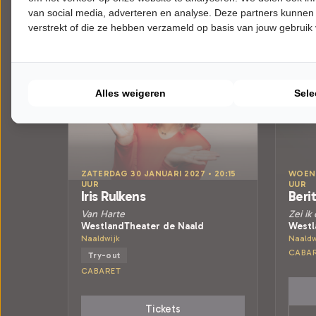
van social media, adverteren en analyse. Deze partners kunnen
verstrekt of die ze hebben verzameld op basis van jouw gebruik
Alles weigeren
Sele
ZATERDAG 30 JANUARI 2027 • 20:15
WOENS
UUR
UUR
Iris Rulkens
Beri
Van Harte
Zei ik
WestlandTheater de Naald
Westl
Naaldwijk
Naaldw
CABA
Try-out
CABARET
Tickets