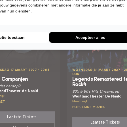
 jouw gegevens combineren met andere informatie die je aan ze hebt
 van hun diensten.
ctie toestaan
Accepteer alles
DAG 17 MAART 2027 • 20:15
WOENSDAG 31 MAART 2027 • 20
UUR
t Companjen
Legends Remastered fe
Rock4
 dat hardop?
andTheater de Naald
80's & 90's Hits Uncovered
ijk
WestlandTheater De Naald
Naaldwijk
RET
POPULAIRE MUZIEK
Laatste Tickets
Laatste Tickets