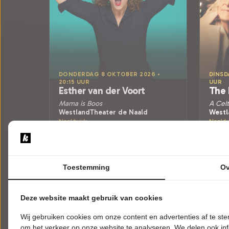
DONDERDAG 8 OKTOBER 2026 •
DINSD
20:15 UUR
UUR
Esther van der Voort
The 
Mama is Boos
A Celt
WestlandTheater de Naald
Westl
Naaldwijk
Naaldw
CABARET
WEREL
Uitverkocht
Toestemming
Ov
Meer info
Deze website maakt gebruik van cookies
Wij gebruiken cookies om onze content en advertenties af te s
om het verkeer op onze website te analyseren. We delen ook inf