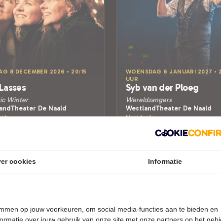
AG 8 DECEMBER 2026 • 20:15
WOENSDAG 6 JANUARI 2027 • 2
UUR
Lasses
Syb van der Ploeg
ic Winter
Wereldzangers
andTheater De Naald
WestlandTheater De Naald
ijk
Naaldwijk
DMUZIEK
POPULAIRE MUZIEK
Tickets
Laatste Tickets
er cookies
Informatie
Meer info
Meer info
temmen op jouw voorkeuren, om social media-functies aan te bieden en
ormatie over jouw gebruik van onze site met onze partners op het geb