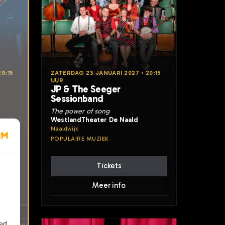
0:15
ZATERDAG 23 JANUARI 2027 • 20:15
UUR
JP & The Seeger
Sessionband
The power of song
WestlandTheater De Naald
Naaldwijk
POPULAIRE MUZIEK
Tickets
Meer info
ied