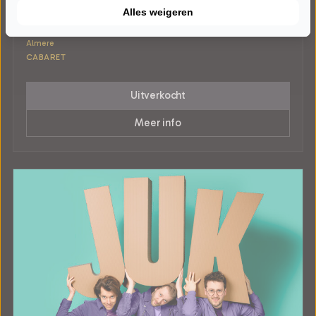
Esther van der Voort
Alles weigeren
Mama is Boos
Kunstlinie
Almere
CABARET
Uitverkocht
Meer info