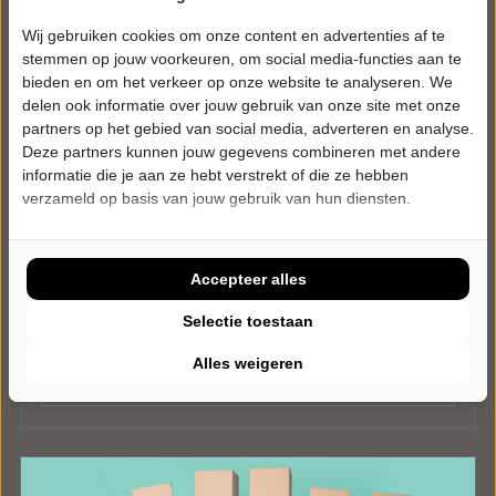
Wij gebruiken cookies om onze content en advertenties af te
stemmen op jouw voorkeuren, om social media-functies aan te
bieden en om het verkeer op onze website te analyseren. We
delen ook informatie over jouw gebruik van onze site met onze
partners op het gebied van social media, adverteren en analyse.
Deze partners kunnen jouw gegevens combineren met andere
informatie die je aan ze hebt verstrekt of die ze hebben
ZATERDAG 27 MAART 2027 • 20:15 UUR
Esther van der Voort
verzameld op basis van jouw gebruik van hun diensten.
Mama is Boos
Kunstlinie
Almere
Accepteer alles
CABARET
Selectie toestaan
Uitverkocht
Alles weigeren
Meer info