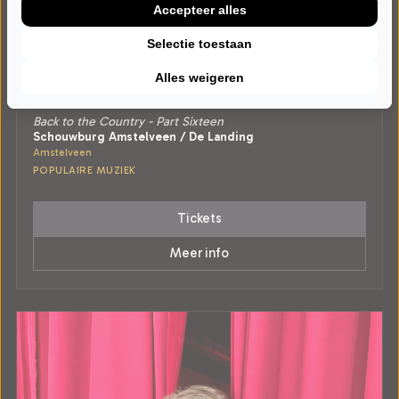
Accepteer alles
Selectie toestaan
Alles weigeren
VRIJDAG 26 FEBRUARI 2027 • 20:00 UUR
Back to the Country
Back to the Country - Part Sixteen
Schouwburg Amstelveen / De Landing
Amstelveen
POPULAIRE MUZIEK
Tickets
Meer info