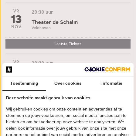
VR
20:30 uur
13
Theater de Schalm
NOV
Veldhoven
Laatste Tickets
VR
20:30 uur
20
Theater Figi
NOV
Zeist
Toestemming
Over cookies
Informatie
Bestel tickets
Deze website maakt gebruik van cookies
Wij gebruiken cookies om onze content en advertenties af te
VR
20:15 uur
stemmen op jouw voorkeuren, om social media-functies aan te
27
bieden en om het verkeer op onze website te analyseren. We
Cultura
delen ook informatie over jouw gebruik van onze site met onze
NOV
Ede
partners op het gebied van social media, adverteren en analyse.