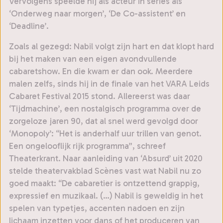
Vervolgens speelde hij als acteur in series als
‘Onderweg naar morgen’, ‘De Co-assistent’ en
‘Deadline’.
Zoals al gezegd: Nabil volgt zijn hart en dat klopt hard
bij het maken van een eigen avondvullende
cabaretshow. En die kwam er dan ook. Meerdere
malen zelfs, sinds hij in de finale van het VARA Leids
Cabaret Festival 2015 stond. Allereerst was daar
‘Tijdmachine’, een nostalgisch programma over de
zorgeloze jaren 90, dat al snel werd gevolgd door
‘Monopoly’: “Het is anderhalf uur trillen van genot.
Een ongelooflijk rijk programma”, schreef
Theaterkrant. Naar aanleiding van ‘Absurd’ uit 2020
stelde theatervakblad Scènes vast wat Nabil nu zo
goed maakt: “De cabaretier is ontzettend grappig,
expressief en muzikaal. (…) Nabil is geweldig in het
spelen van typetjes, accenten nadoen en zijn
lichaam inzetten voor dans of het produceren van