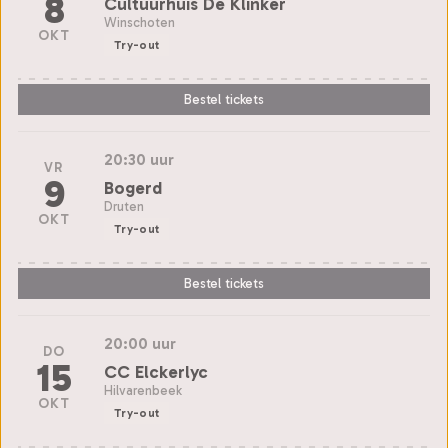
8
Cultuurhuis De Klinker
Winschoten
OKT
Try-out
Bestel tickets
20:30 uur
VR
9
Bogerd
Druten
OKT
Try-out
Bestel tickets
20:00 uur
DO
15
CC Elckerlyc
Hilvarenbeek
OKT
Try-out