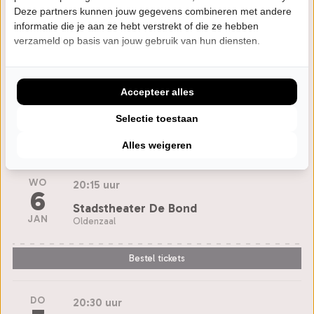
Deze partners kunnen jouw gegevens combineren met andere
Bestel tickets
informatie die je aan ze hebt verstrekt of die ze hebben
verzameld op basis van jouw gebruik van hun diensten.
DI
20:00 uur
1
Theater 't Voorhuys
Accepteer alles
DEC
Emmeloord
Selectie toestaan
Bestel tickets
Alles weigeren
WO
20:15 uur
6
Stadstheater De Bond
JAN
Oldenzaal
Bestel tickets
DO
20:30 uur