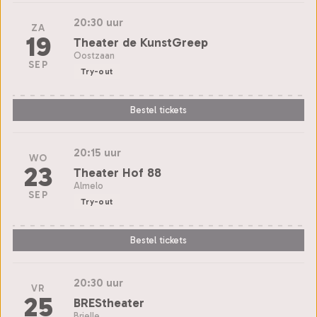
20:30 uur
ZA
19
Theater de KunstGreep
Oostzaan
SEP
Try-out
Bestel tickets
20:15 uur
WO
23
Theater Hof 88
Almelo
SEP
Try-out
Bestel tickets
20:30 uur
VR
25
BREStheater
Brielle