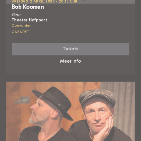
VRIJDAG 2 APRIL 2027 • 20:15 UUR
Bob Koomen
Peer
Theater Hofpoort
Coevorden
CABARET
Tickets
Meer info