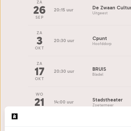
ZA
26
De Zwaan Cultu
20:15 uur
Uitgeest
SEP
ZA
3
Cpunt
20:30 uur
Hoofddorp
OKT
ZA
17
BRUIS
20:30 uur
Bladel
OKT
WO
21
Stadstheater
14:00 uur
Zoetermeer
OKT
WO
Stadstheater