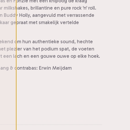
 was en Fonzie met een knipoog de kraag
ilkshakes, brillantine en pure rock 'n' roll.
 en Buddy Holly, aangevuld met verrassende
aar gepraat met smakelijk vertelde
t bekend om hun authentieke sound, hechte
et plezier van het podium spat, de voeten
 met een lach en een gouwe ouwe op elke hoek.
 zang & contrabas: Erwin Meijdam