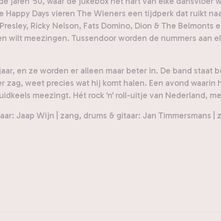
de jaren '50, waar de jukebox het hart van elke dansvloer
 Happy Days vieren The Wieners een tijdperk dat ruikt naar m
 Presley, Ricky Nelson, Fats Domino, Dion & The Belmonts
een wilt meezingen. Tussendoor worden de nummers aan elk
 jaar, en ze worden er alleen maar beter in. De band staa
zag, weet precies wat hij komt halen. Een avond waarin h
luidkeels meezingt. Hét rock 'n' roll-uitje van Nederland,
taar: Jaap Wijn | zang, drums & gitaar: Jan Timmersmans |