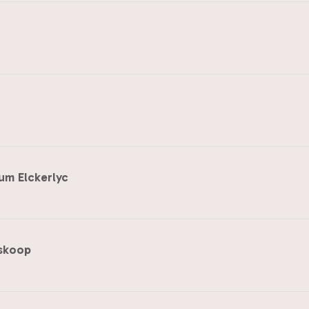
um Elckerlyc
oskoop