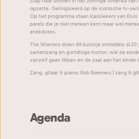
Stap naar binnen in het zonnige Amerika van 
opzette. Geïnspireerd op de iconische tv-serie
Op het programma staan klassiekers van Elvis
parels die je niet meteen kent maar wel met
anekdotes.
The Wieners doen dit kunstje inmiddels al 20
samenzang en gortdroge humor: wie ze eerder 
vanzelf gaan tikken en de zaal aan het einde 
Zang, gitaar & piano: Rob Roemers | zang & gi
Agenda