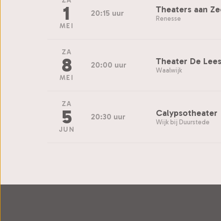
ZA
1
Theaters aan Zee
20:15 uur
Renesse
MEI
ZA
8
Theater De Lees
20:00 uur
Waalwijk
MEI
ZA
5
Calypsotheater
20:30 uur
Wijk bij Duurstede
JUN