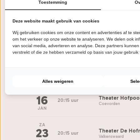
21
20:00 uur
Toestemming
Ov
Zoetermeer
OKT
Deze website maakt gebruik van cookies
DO
3
Isala Theater
Wij gebruiken cookies om onze content en advertenties af te s
20:15 uur
Capelle a/d IJssel
om het verkeer op onze website te analyseren. We delen ook inf
DEC
van social media, adverteren en analyse. Deze partners kunnen
verstrekt of die ze hebben verzameld op basis van jouw gebruik
VR
15
Theater de Will
20:15 uur
Papendrecht
JAN
Alles weigeren
Sele
ZA
16
Theater Hofpoo
20:15 uur
Coevorden
JAN
ZA
23
Theater De Hof
20:15 uur
Valkenswaard