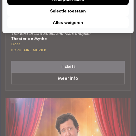
Selectie toestaan
ZATERDAG 23 JANUARI 2027 • 20:00 UUR
Alles weigeren
BOOM, like that!
The Best of Dire Straits and Mark Knopfler
Theater de Mythe
Goes
POPULAIRE MUZIEK
Tickets
Meer info