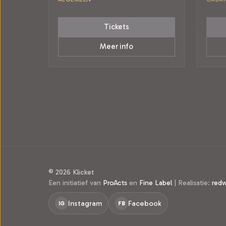
Tickets
Meer info
© 2026 Klicket
Een initiatief van
ProActs
en
Fine Label
|
Realisatie:
red
Instagram
Facebook
IG
FB