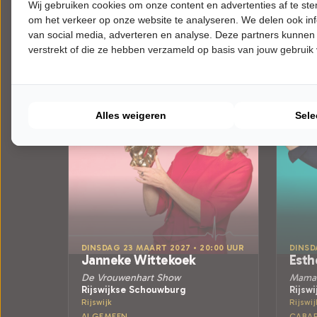
Meer info
Wij gebruiken cookies om onze content en advertenties af te s
om het verkeer op onze website te analyseren. We delen ook inf
van social media, adverteren en analyse. Deze partners kunnen
verstrekt of die ze hebben verzameld op basis van jouw gebruik
Alles weigeren
Sele
DINSDAG 23 MAART 2027 • 20:00 UUR
DINSD
Janneke Wittekoek
Esth
De Vrouwenhart Show
Mama 
Rijswijkse Schouwburg
Rijsw
Rijswijk
Rijswij
ALGEMEEN
CABA