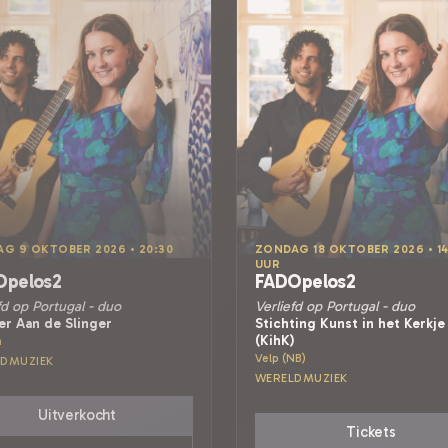
AG 9 OKTOBER 2026 • 20:30
ZONDAG 18 OKTOBER 2026 • 14
UUR
Opelos2
FADOpelos2
fd op Portugal - duo
Verliefd op Portugal - duo
er Aan de Slinger
Stichting Kunst in het Kerkje
(KihK)
n
Velp (NB)
DMUZIEK
WERELDMUZIEK
Uitverkocht
Tickets