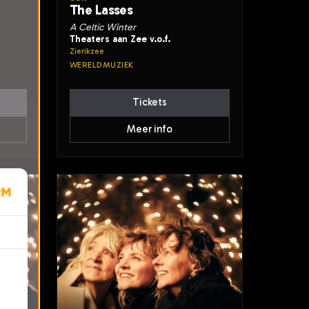
The Lasses
A Celtic Winter
Theaters aan Zee v.o.f.
Zierikzee
WERELDMUZIEK
Tickets
Meer info