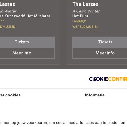
Lasses
The Lasses
ic Winter
A Celtic Winter
rs Kunstwerk! Het Musiater
Het Punt
ar
Geerdijk
DMUZIEK
WERELDMUZIEK
Tickets
Tickets
Meer info
Meer info
er cookies
Informatie
temmen op jouw voorkeuren, om social media-functies aan te bieden en