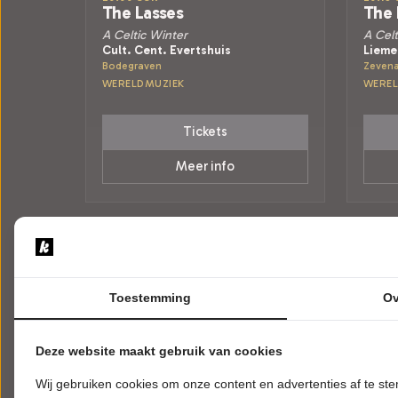
The Lasses
The 
A Celtic Winter
A Celt
Cult. Cent. Evertshuis
Lieme
Bodegraven
Zevena
WERELDMUZIEK
WEREL
Tickets
Meer info
Toestemming
Ov
Deze website maakt gebruik van cookies
Wij gebruiken cookies om onze content en advertenties af te s