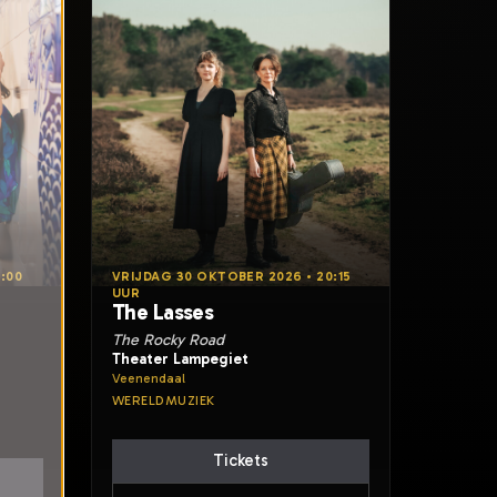
:00
VRIJDAG 30 OKTOBER 2026 • 20:15
UUR
The Lasses
The Rocky Road
Theater Lampegiet
Veenendaal
WERELDMUZIEK
Tickets