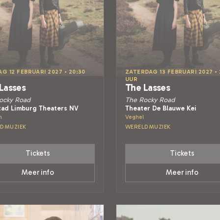
AG 12 FEBRUARI 2027 • 20:30
ZATERDAG 13 FEBRUARI 2027 • 
UUR
Lasses
The Lasses
ocky Road
The Rocky Road
tad Limburg Theaters NV
Theater De Blauwe Kei
n
Veghel
DMUZIEK
WERELDMUZIEK
Tickets
Tickets
Meer info
Meer info