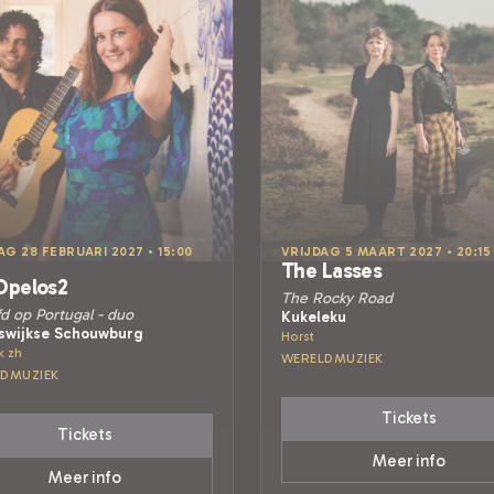
G 28 FEBRUARI 2027 • 15:00
VRIJDAG 5 MAART 2027 • 20:15
The Lasses
Opelos2
The Rocky Road
fd op Portugal - duo
Kukeleku
jswijkse Schouwburg
Horst
k zh
WERELDMUZIEK
DMUZIEK
Tickets
Tickets
Meer info
Meer info