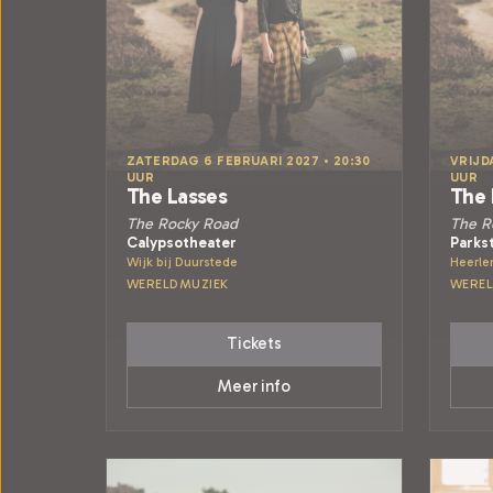
ZATERDAG 6 FEBRUARI 2027 • 20:30
VRIJD
UUR
UUR
The Lasses
The 
The Rocky Road
The R
Calypsotheater
Parks
Wijk bij Duurstede
Heerle
WERELDMUZIEK
WEREL
Tickets
Meer info