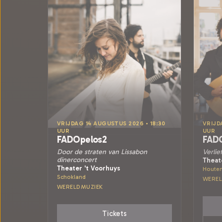
VRIJDAG 14 AUGUSTUS 2026 • 18:30
VRIJD
UUR
UUR
FADOpelos2
FAD
Door de straten van Lissabon
Verlie
dinerconcert
Theat
Theater 't Voorhuys
Houte
Schokland
WEREL
WERELDMUZIEK
Tickets