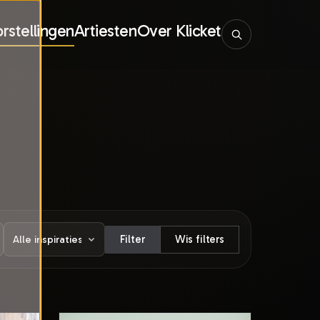
rstellingen
Artiesten
Over Klicket
Filter
Wis filters