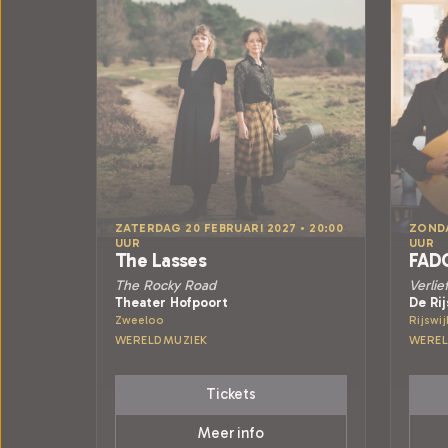
ZATERDAG 20 FEBRUARI 2027 • 20:00
ZONDA
UUR
UUR
The Lasses
FAD
The Rocky Road
Verlie
Theater Hofpoort
De Ri
Zweeloo
Rijswij
WERELDMUZIEK
WEREL
Tickets
Meer info