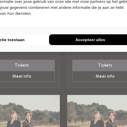
ormatie over jouw gebruik van onze site met onze partners op het geb
 jouw gegevens combineren met andere informatie die je aan ze hebt
 van hun diensten.
G 20 DECEMBER 2026 • 15:00
WOENSDAG 23 DECEMBER 2026
20:15 UUR
Opelos2
The Lasses
fd op Portugal - duo
A Celtic Winter
rele Stichting Niedorp
Theaterkerk Hemels
ctie toestaan
Accepteer alles
Twisk
DMUZIEK
WERELDMUZIEK
Tickets
Tickets
Meer info
Meer info