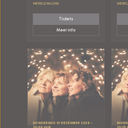
WERELDMUZIEK
WEREL
Tickets
Meer info
DONDERDAG 10 DECEMBER 2026 •
WOENS
20:00 UUR
20:15