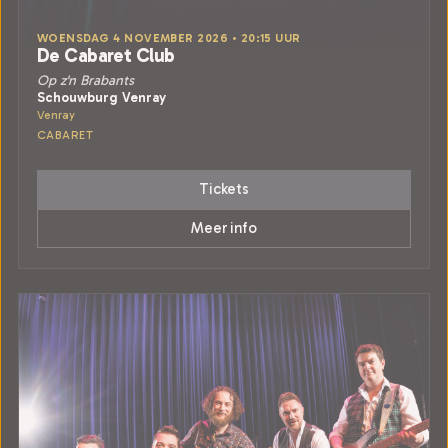
WOENSDAG 4 NOVEMBER 2026 • 20:15 UUR
De Cabaret Club
Op z'n Brabants
Schouwburg Venray
Venray
CABARET
Tickets
Meer info