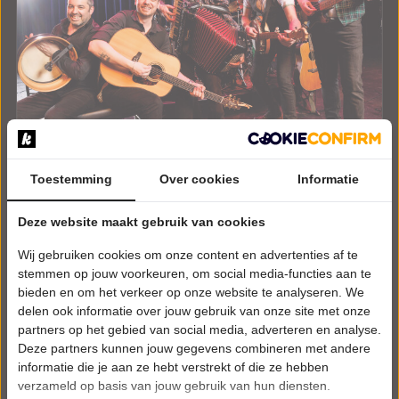
Toestemming
Over cookies
Informatie
ZATERDAG 14 NOVEMBER 2026 • 20:15 UUR
Deze website maakt gebruik van cookies
The Kilkennys
Wij gebruiken cookies om onze content en advertenties af te
Tunes from The Temple Bar
Schouwburg Venray
stemmen op jouw voorkeuren, om social media-functies aan te
Venray
bieden en om het verkeer op onze website te analyseren. We
POPULAIRE MUZIEK
delen ook informatie over jouw gebruik van onze site met onze
partners op het gebied van social media, adverteren en analyse.
Deze partners kunnen jouw gegevens combineren met andere
Tickets
informatie die je aan ze hebt verstrekt of die ze hebben
verzameld op basis van jouw gebruik van hun diensten.
Meer info