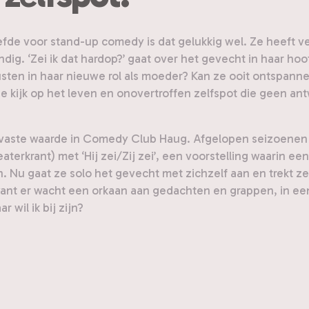
efde voor stand-up comedy is dat gelukkig wel. Ze heeft ve
andig. ‘Zei ik dat hardop?’ gaat over het gevecht in haar hoo
sten in haar nieuwe rol als moeder? Kan ze ooit ontspannen,
sche kijk op het leven en onovertroffen zelfspot die geen a
g een vaste waarde in Comedy Club Haug. Afgelopen seizoen
eaterkrant) met ‘Hij zei/Zij zei’, een voorstelling waari
 Nu gaat ze solo het gevecht met zichzelf aan en trekt ze
ant er wacht een orkaan aan gedachten en grappen, in een
wil ik bij zijn?