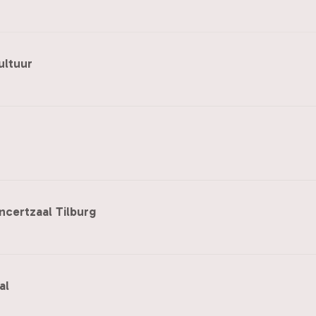
ultuur
certzaal Tilburg
al