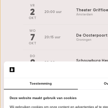
VR
2
Theater Griffio
20:00 uur
Amsterdam
OKT
WO
7
De Oosterpoort
20:15 uur
Groningen
OKT
DO
8
Schouwburg He
20:00 uur
Hengelo
OKT
VR
Toestemming
Ov
9
Theater Hofpoo
20:15 uur
Coevorden
OKT
Deze website maakt gebruik van cookies
VR
Wij gebruiken cookies om onze content en advertenties af te s