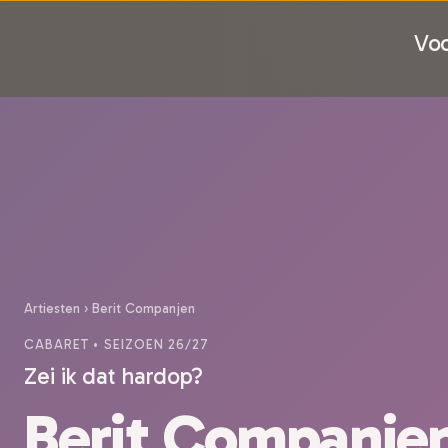
Voo
Artiesten
›
Berit Companjen
CABARET
• SEIZOEN 26/27
Zei ik dat hardop?
Berit Companje