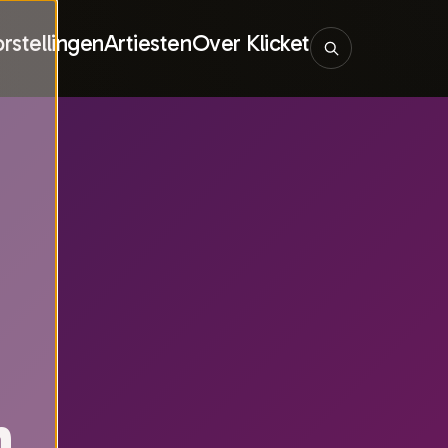
rstellingen
Artiesten
Over Klicket
n