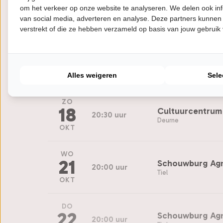
16
Podia Heemsted
om het verkeer op onze website te analyseren. We delen ook inf
20:15 uur
Heemstede
van social media, adverteren en analyse. Deze partners kunnen
OKT
verstrekt of die ze hebben verzameld op basis van jouw gebruik
ZA
17
Theater Piet Mo
20:15 uur
Abcoude
Alles weigeren
Sele
OKT
ZO
18
Cultuurcentrum
20:30 uur
Deurne
OKT
WO
21
Schouwburg Agn
20:00 uur
Tiel
OKT
DO
22
Schouwburg Agn
20:00 uur