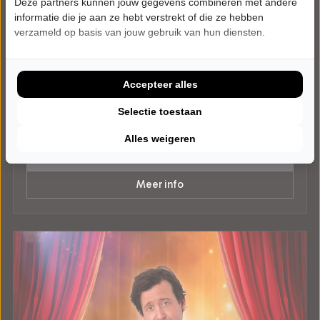
Deze partners kunnen jouw gegevens combineren met andere
informatie die je aan ze hebt verstrekt of die ze hebben
verzameld op basis van jouw gebruik van hun diensten.
ZATERDAG 9 JANUARI 2027 • 20:00 UUR
Back to the Country
Back to the Country - Part Sixteen
Accepteer alles
Cultureel Centrum Jan van Besouw
Goirle
Selectie toestaan
POPULAIRE MUZIEK
Alles weigeren
Tickets
Meer info