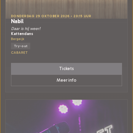
DONDERDAG 29 OKTOBER 2026 • 20:15 UUR
Nabil
Daar is hij weer!
Kattendans
Bergeijk
Try-out
CABARET
Tickets
Meer info