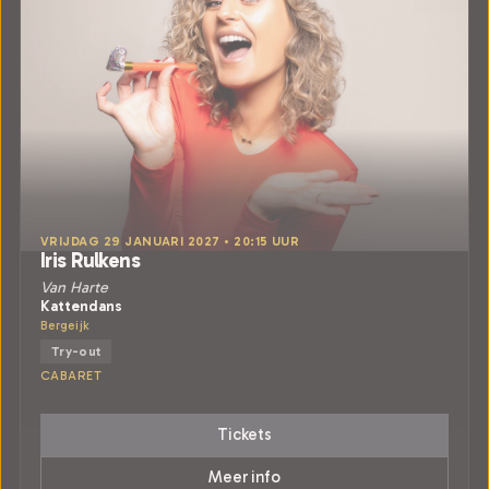
VRIJDAG 29 JANUARI 2027 • 20:15 UUR
Iris Rulkens
Van Harte
Kattendans
Bergeijk
Try-out
CABARET
Tickets
Meer info